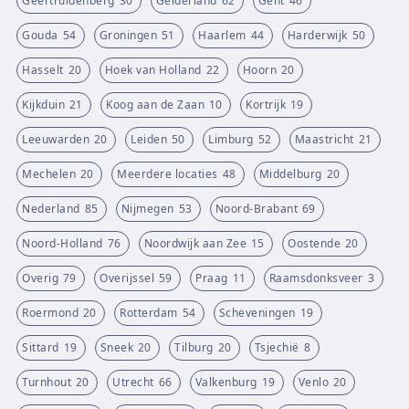
Geertruidenberg
30
Gelderland
62
Gent
46
Gouda
54
Groningen
51
Haarlem
44
Harderwijk
50
Hasselt
20
Hoek van Holland
22
Hoorn
20
Kijkduin
21
Koog aan de Zaan
10
Kortrijk
19
Leeuwarden
20
Leiden
50
Limburg
52
Maastricht
21
Mechelen
20
Meerdere locaties
48
Middelburg
20
Nederland
85
Nijmegen
53
Noord-Brabant
69
Noord-Holland
76
Noordwijk aan Zee
15
Oostende
20
Overig
79
Overijssel
59
Praag
11
Raamsdonksveer
3
Roermond
20
Rotterdam
54
Scheveningen
19
Sittard
19
Sneek
20
Tilburg
20
Tsjechië
8
Turnhout
20
Utrecht
66
Valkenburg
19
Venlo
20