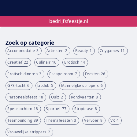
bedrijfsfeestje.nl
Zoek op categorie
Accommodatie
3
Artiesten
2
Beauty
1
Citygames
11
Creatief
22
Culinair
16
Erotisch
14
Erotisch dineren
3
Escape room
7
Feesten
26
GPS-tocht
6
Lipdub
5
Mannelijke strippers
6
Personeelsfeest
18
Quiz
2
Rondvaarten
8
Speurtochten
18
Sportief
77
Striptease
8
Teambuilding
89
Themafeesten
3
Vervoer
9
VR
4
Vrouwelijke strippers
2