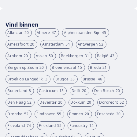
Vind binnen
Alkmaar
20
Almere
47
Alphen aan den Rijn
45
Amersfoort
20
Amsterdam
54
Antwerpen
52
Arnhem
20
Assen
50
Beekbergen
31
België
43
Bergen op Zoom
20
Bloemendaal
15
Breda
21
Broek op Langedijk.
3
Brugge
33
Brussel
46
Buitenland
8
Castricum
15
Delft
20
Den Bosch
20
Den Haag
52
Deventer
20
Dokkum
20
Dordrecht
52
Drenthe
52
Eindhoven
55
Emmen
20
Enschede
20
Flevoland
74
Friesland
55
Fundustry
14