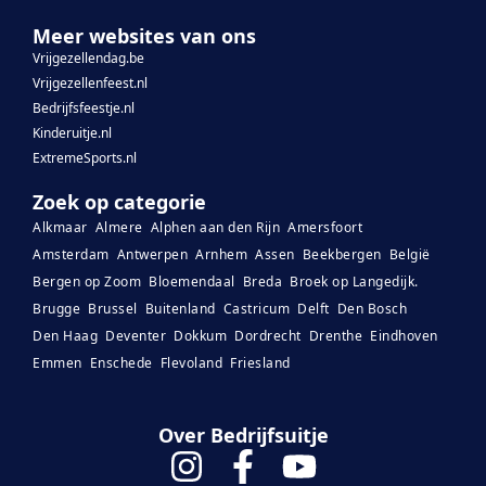
Meer websites van ons
Vrijgezellendag.be
Vrijgezellenfeest.nl
Bedrijfsfeestje.nl
Kinderuitje.nl
ExtremeSports.nl
Zoek op categorie
Alkmaar
Almere
Alphen aan den Rijn
Amersfoort
Amsterdam
Antwerpen
Arnhem
Assen
Beekbergen
België
Bergen op Zoom
Bloemendaal
Breda
Broek op Langedijk.
Brugge
Brussel
Buitenland
Castricum
Delft
Den Bosch
Den Haag
Deventer
Dokkum
Dordrecht
Drenthe
Eindhoven
Emmen
Enschede
Flevoland
Friesland
Over Bedrijfsuitje