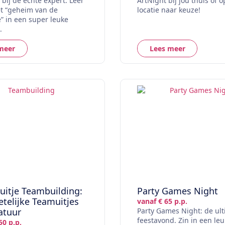
bij de echte expert. Leer
ArtNight bij jou thuis of 
et “geheim van de
locatie naar keuze!
e” in een super leuke
.
meer
Lees meer
suitje Teambuilding:
Party Games Night
telijke Teamuitjes
vanaf € 65 p.p.
atuur
Party Games Night: de ul
feestavond. Zin in een leu
50 p.p.