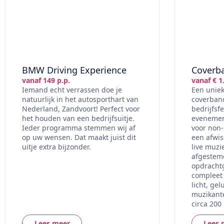
BMW Driving Experience
Coverb
vanaf 149 p.p.
vanaf € 1
Iemand echt verrassen doe je
Een uniek
natuurlijk in het autosporthart van
coverband
Nederland, Zandvoort! Perfect voor
bedrijfsf
het houden van een bedrijfsuitje.
evenement
Ieder programma stemmen wij af
voor non-
op uw wensen. Dat maakt juist dit
een afwi
uitje extra bijzonder.
live muzie
afgestem
opdrachtg
compleet 
licht, ge
muzikante
circa 200
Lees meer
Lees 