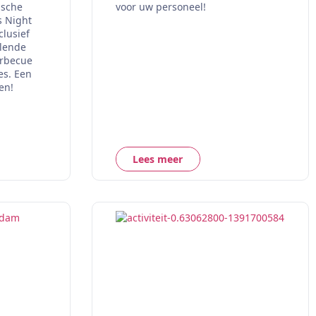
ische
voor uw personeel!
s Night
clusief
elende
arbecue
es. Een
en!
Lees meer