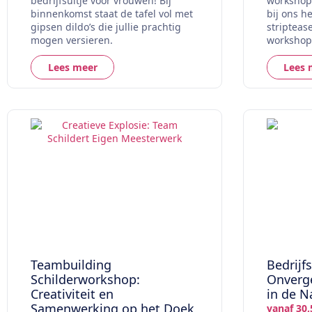
bedrijfsuitje voor vrouwen! Bij
workshop 
binnenkomst staat de tafel vol met
bij ons h
gipsen dildo’s die jullie prachtig
stripteas
mogen versieren.
workshop
Lees meer
Lees 
Teambuilding
Bedrijf
Schilderworkshop:
Onverge
Creativiteit en
in de N
Samenwerking op het Doek
vanaf 30,