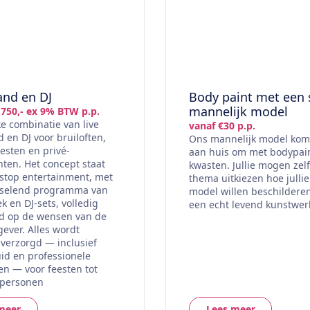
and en DJ
Body paint met een 
mannelijk model
.750,- ex 9% BTW p.p.
e combinatie van live
vanaf €30 p.p.
 en DJ voor bruiloften,
Ons mannelijk model komt 
eesten en privé-
aan huis om met bodypain
en. Het concept staat
kwasten. Jullie mogen zel
stop entertainment, met
thema uitkiezen hoe jullie
sselend programma van
model willen beschilderen
k en DJ-sets, volledig
een echt levend kunstwer
d op de wensen van de
ever. Alles wordt
verzorgd — inclusief
luid en professionele
n — voor feesten tot
 personen
meer
Lees meer