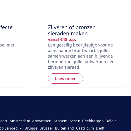
rfecte
Zilveren of bronzen
sieraden maken
:
vanaf €45 p.p.
pel met
Een gezellig bedrijfsuitje voor de
aanstaande bruid waarbij jullie
samen werken aan een blijvende
herinnering. jullie ontwerpen een
zilveren sieraad.
Lees meer
oort
Amsterdam
Antwerpen
Arnhem
Assen
Beekbergen
België
op Langedijk.
Brugge
Brussel
Buitenland
Castricum
Delft