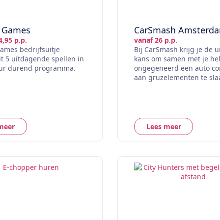
 Games
CarSmash Amsterd
4,95 p.p.
vanaf 26 p.p.
mes bedrijfsuitje
Bij CarSmash krijg je de 
it 5 uitdagende spellen in
kans om samen met je he
uur durend programma.
ongegeneerd een auto co
aan gruzelementen te sla
meer
Lees meer