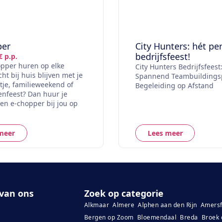
per
City Hunters: hét pe
bedrijfsfeest!
€ p.p.
pper huren op elke
City Hunters Bedrijfsfeest
cht bij huis blijven met je
Spannend Teambuildings
itje, familieweekend of
Begeleiding op Afstand
lenfeest? Dan huur je
n e-chopper bij jou op
meer
Lees meer
van ons
Zoek op categorie
Alkmaar
Almere
Alphen aan den Rijn
Amersf
Bergen op Zoom
Bloemendaal
Breda
Broek 