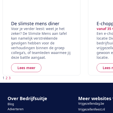
De slimste mens diner
E-chop
Voor je verder leest: weet je het
vanaf 35 
zeker? De Slimste Mens aan tafel
Een e-cho
kan namelijk verstrekkende
locatie Di
gevolgen hebben voor de
bedrijfsu
verhoudingen binnen de groep
vrijgezel
collega’s, of teamleden waarmee jij
gewoon ee
deze battle aangaat.
locatie.
Lees meer
Lees 
1
2
3
Over Bedrijfsuitje
Meer websites 
Vrijgezellendag.be
Blog
Adverteren
Vrijgezellenfeest.nl