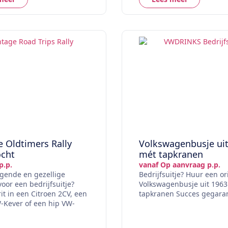
 Oldtimers Rally
Volkswagenbusje ui
ocht
mét tapkranen
p.p.
vanaf Op aanvraag p.p.
gende en gezellige
Bedrijfsuitje? Huur een or
 voor een bedrijfsuitje?
Volkswagenbusje uit 196
rit in een Citroen 2CV, een
tapkranen Succes gegara
-Kever of een hip VW-