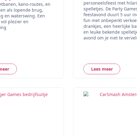
personeelsfeest met hilar
tbanen, kano-routes, en
spelletjes. De Party Game
en als lopende brug,
feestavond duurt 5 uur in
ug en waterswing. Een
fun met onbeperkt verko
 vol plezier en
drankjes, een heerlijke b
ing
en leuke bekende spelletj
avond om je niet te vervel
meer
Lees meer