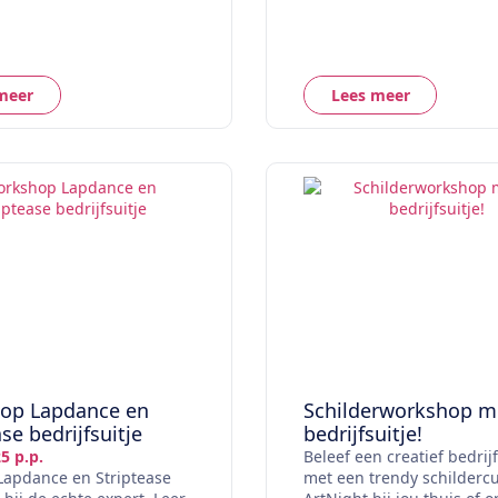
meer
Lees meer
op Lapdance en
Schilderworkshop me
se bedrijfsuitje
bedrijfsuitje!
5 p.p.
Beleef een creatief bedrijf
Lapdance en Striptease
met een trendy schilderc