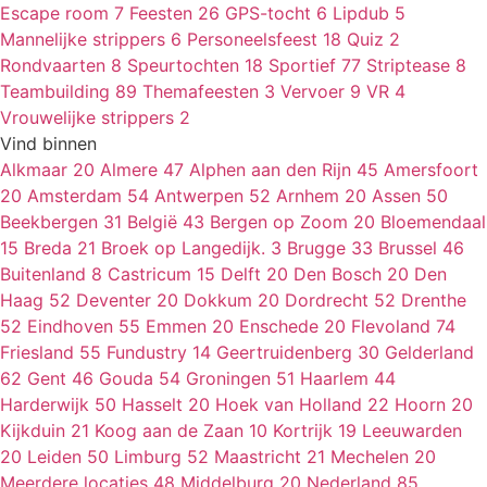
Escape room
7
Feesten
26
GPS-tocht
6
Lipdub
5
Mannelijke strippers
6
Personeelsfeest
18
Quiz
2
Rondvaarten
8
Speurtochten
18
Sportief
77
Striptease
8
Teambuilding
89
Themafeesten
3
Vervoer
9
VR
4
Vrouwelijke strippers
2
Vind binnen
Alkmaar
20
Almere
47
Alphen aan den Rijn
45
Amersfoort
20
Amsterdam
54
Antwerpen
52
Arnhem
20
Assen
50
Beekbergen
31
België
43
Bergen op Zoom
20
Bloemendaal
15
Breda
21
Broek op Langedijk.
3
Brugge
33
Brussel
46
Buitenland
8
Castricum
15
Delft
20
Den Bosch
20
Den
Haag
52
Deventer
20
Dokkum
20
Dordrecht
52
Drenthe
52
Eindhoven
55
Emmen
20
Enschede
20
Flevoland
74
Friesland
55
Fundustry
14
Geertruidenberg
30
Gelderland
62
Gent
46
Gouda
54
Groningen
51
Haarlem
44
Harderwijk
50
Hasselt
20
Hoek van Holland
22
Hoorn
20
Kijkduin
21
Koog aan de Zaan
10
Kortrijk
19
Leeuwarden
20
Leiden
50
Limburg
52
Maastricht
21
Mechelen
20
Meerdere locaties
48
Middelburg
20
Nederland
85