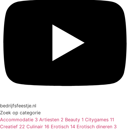
bedrijfsfeestje.nl
Zoek op categorie
Accommodatie
3
Artiesten
2
Beauty
1
Citygames
11
Creatief
22
Culinair
16
Erotisch
14
Erotisch dineren
3