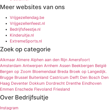
Meer websites van ons
Vrijgezellendag.be
Vrijgezellenfeest.nl
Bedrijfsfeestje.nl
Kinderuitje.nl
ExtremeSports.nl
Zoek op categorie
Alkmaar
Almere
Alphen aan den Rijn
Amersfoort
Amsterdam
Antwerpen
Arnhem
Assen
Beekbergen
België
Bergen op Zoom
Bloemendaal
Breda
Broek op Langedijk.
Brugge
Brussel
Buitenland
Castricum
Delft
Den Bosch
Den
Haag
Deventer
Dokkum
Dordrecht
Drenthe
Eindhoven
Emmen
Enschede
Flevoland
Friesland
Over Bedrijfsuitje
Instagram