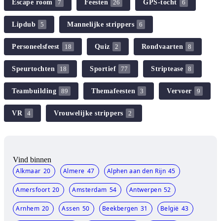
Escape room
Feesten
GPS-tocht
7
26
6
Lipdub
Mannelijke strippers
5
6
Personeelsfeest
Quiz
Rondvaarten
18
2
8
Speurtochten
Sportief
Striptease
18
77
8
Teambuilding
Themafeesten
Vervoer
89
3
9
VR
Vrouwelijke strippers
4
2
Vind binnen
Alkmaar
20
Almere
47
Alphen aan den Rijn
45
Amersfoort
20
Amsterdam
54
Antwerpen
52
Arnhem
20
Assen
50
Beekbergen
31
België
43