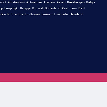
oort
Amsterdam
Antwerpen
Arnhem
Assen
Beekbergen
België
op Langedijk.
Brugge
Brussel
Buitenland
Castricum
Delft
drecht
Drenthe
Eindhoven
Emmen
Enschede
Flevoland