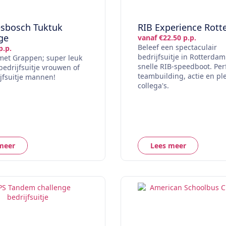
esbosch Tuktuk
RIB Experience Rot
ge
vanaf €22.50 p.p.
Beleef een spectaculair
p.p.
bedrijfsuitje in Rotterda
met Grappen; super leuk
snelle RIB-speedboot. Per
bedrijfsuitje vrouwen of
teambuilding, actie en pl
jfsuitje mannen!
collega's.
meer
Lees meer