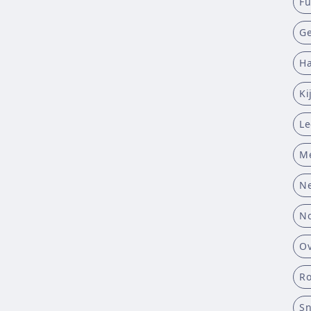
Fu
Ge
Ha
Ki
L
M
Ne
No
Ov
R
Sn