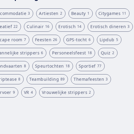
ccommodatie
Artiesten
Beauty
Citygames
3
2
1
11
eatief
Culinair
Erotisch
Erotisch dineren
22
16
14
3
cape room
Feesten
GPS-tocht
Lipdub
7
26
6
5
nnelijke strippers
Personeelsfeest
Quiz
6
18
2
ndvaarten
Speurtochten
Sportief
8
18
77
riptease
Teambuilding
Themafeesten
8
89
3
rvoer
VR
Vrouwelijke strippers
9
4
2