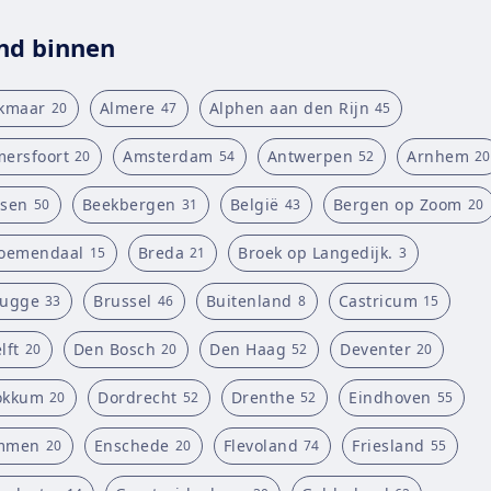
nd binnen
kmaar
Almere
Alphen aan den Rijn
20
47
45
ersfoort
Amsterdam
Antwerpen
Arnhem
20
54
52
20
sen
Beekbergen
België
Bergen op Zoom
50
31
43
20
oemendaal
Breda
Broek op Langedijk.
15
21
3
rugge
Brussel
Buitenland
Castricum
33
46
8
15
lft
Den Bosch
Den Haag
Deventer
20
20
52
20
okkum
Dordrecht
Drenthe
Eindhoven
20
52
52
55
mmen
Enschede
Flevoland
Friesland
20
20
74
55