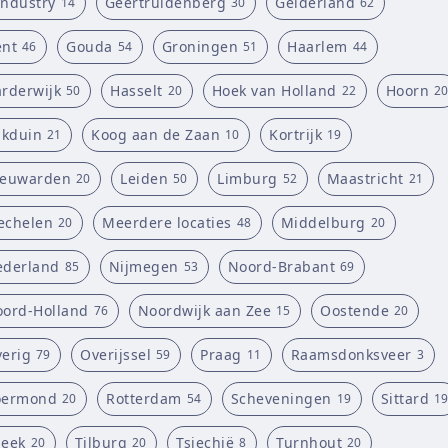
ndustry
Geertruidenberg
Gelderland
14
30
62
nt
Gouda
Groningen
Haarlem
46
54
51
44
rderwijk
Hasselt
Hoek van Holland
Hoorn
50
20
22
20
jkduin
Koog aan de Zaan
Kortrijk
21
10
19
eeuwarden
Leiden
Limburg
Maastricht
20
50
52
21
echelen
Meerdere locaties
Middelburg
20
48
20
derland
Nijmegen
Noord-Brabant
85
53
69
ord-Holland
Noordwijk aan Zee
Oostende
76
15
20
erig
Overijssel
Praag
Raamsdonksveer
79
59
11
3
oermond
Rotterdam
Scheveningen
Sittard
20
54
19
19
eek
Tilburg
Tsjechië
Turnhout
20
20
8
20