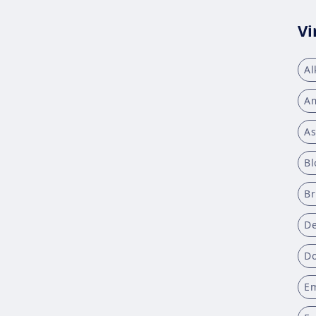
Vi
Al
Am
As
Bl
B
De
D
E