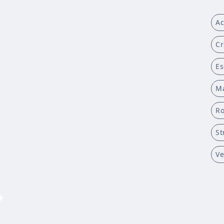
A
Cr
Es
Ma
Ro
St
Ve