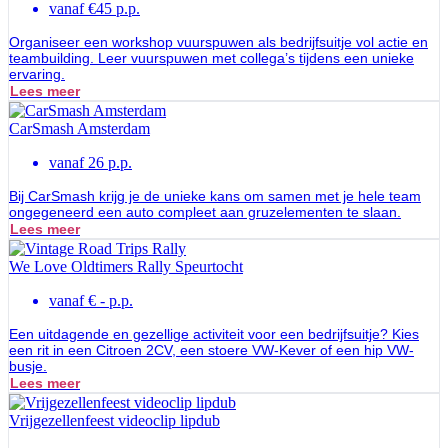
vanaf €45 p.p.
Organiseer een workshop vuurspuwen als bedrijfsuitje vol actie en
teambuilding. Leer vuurspuwen met collega’s tijdens een unieke
ervaring.
Lees meer
CarSmash Amsterdam
vanaf 26 p.p.
Bij CarSmash krijg je de unieke kans om samen met je hele team
ongegeneerd een auto compleet aan gruzelementen te slaan.
Lees meer
We Love Oldtimers Rally Speurtocht
vanaf € - p.p.
Een uitdagende en gezellige activiteit voor een bedrijfsuitje? Kies
een rit in een Citroen 2CV, een stoere VW-Kever of een hip VW-
busje.
Lees meer
Vrijgezellenfeest videoclip lipdub