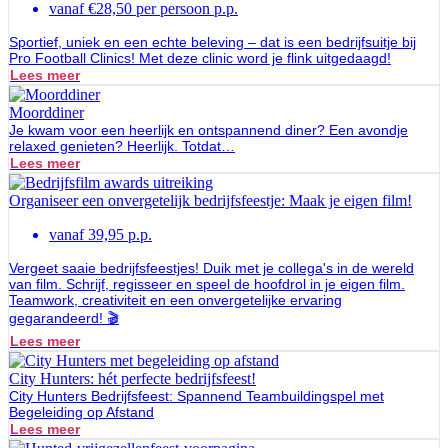
vanaf €28,50 per persoon p.p.
Sportief, uniek en een echte beleving – dat is een bedrijfsuitje bij
Pro Football Clinics! Met deze clinic word je flink uitgedaagd!
Lees meer
Moorddiner
Je kwam voor een heerlijk en ontspannend diner? Een avondje
relaxed genieten? Heerlijk. Totdat…
Lees meer
Organiseer een onvergetelijk bedrijfsfeestje: Maak je eigen film!
vanaf 39,95 p.p.
Vergeet saaie bedrijfsfeestjes! Duik met je collega's in de wereld
van film. Schrijf, regisseer en speel de hoofdrol in je eigen film.
Teamwork, creativiteit en een onvergetelijke ervaring
gegarandeerd! 🎬
Lees meer
City Hunters: hét perfecte bedrijfsfeest!
City Hunters Bedrijfsfeest: Spannend Teambuildingspel met
Begeleiding op Afstand
Lees meer