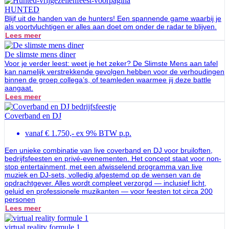
HUNTED
Blijf uit de handen van de hunters! Een spannende game waarbij je
als voortvluchtigen er alles aan doet om onder de radar te blijven.
Lees meer
De slimste mens diner
Voor je verder leest: weet je het zeker? De Slimste Mens aan tafel
kan namelijk verstrekkende gevolgen hebben voor de verhoudingen
binnen de groep collega’s, of teamleden waarmee jij deze battle
aangaat.
Lees meer
Coverband en DJ
vanaf € 1.750,- ex 9% BTW p.p.
Een unieke combinatie van live coverband en DJ voor bruiloften,
bedrijfsfeesten en privé-evenementen. Het concept staat voor non-
stop entertainment, met een afwisselend programma van live
muziek en DJ-sets, volledig afgestemd op de wensen van de
opdrachtgever. Alles wordt compleet verzorgd — inclusief licht,
geluid en professionele muzikanten — voor feesten tot circa 200
personen
Lees meer
virtual reality formule 1