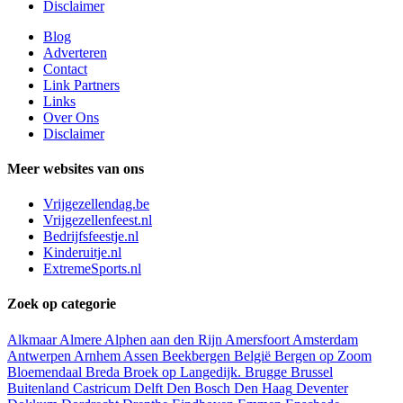
Disclaimer
Blog
Adverteren
Contact
Link Partners
Links
Over Ons
Disclaimer
Meer websites van ons
Vrijgezellendag.be
Vrijgezellenfeest.nl
Bedrijfsfeestje.nl
Kinderuitje.nl
ExtremeSports.nl
Zoek op categorie
Alkmaar
Almere
Alphen aan den Rijn
Amersfoort
Amsterdam
Antwerpen
Arnhem
Assen
Beekbergen
België
Bergen op Zoom
Bloemendaal
Breda
Broek op Langedijk.
Brugge
Brussel
Buitenland
Castricum
Delft
Den Bosch
Den Haag
Deventer