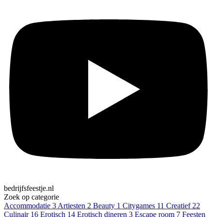
bedrijfsfeestje.nl
Zoek op categorie
Accommodatie
3
Artiesten
2
Beauty
1
Citygames
11
Creatief
22
Culinair
16
Erotisch
14
Erotisch dineren
3
Escape room
7
Feesten