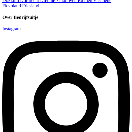
Dokkum
Dordrecht
Drenthe
Eindhoven
Emmen
Enschede
Flevoland
Friesland
Over Bedrijfsuitje
Instagram