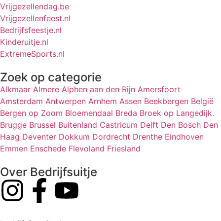
Vrijgezellendag.be
Vrijgezellenfeest.nl
Bedrijfsfeestje.nl
Kinderuitje.nl
ExtremeSports.nl
Zoek op categorie
Alkmaar
Almere
Alphen aan den Rijn
Amersfoort
Amsterdam
Antwerpen
Arnhem
Assen
Beekbergen
België
Bergen op Zoom
Bloemendaal
Breda
Broek op Langedijk.
Brugge
Brussel
Buitenland
Castricum
Delft
Den Bosch
Den
Haag
Deventer
Dokkum
Dordrecht
Drenthe
Eindhoven
Emmen
Enschede
Flevoland
Friesland
Over Bedrijfsuitje