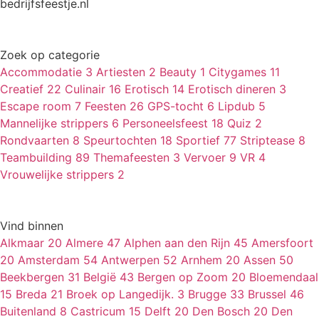
bedrijfsfeestje.nl
Zoek op categorie
Accommodatie
3
Artiesten
2
Beauty
1
Citygames
11
Creatief
22
Culinair
16
Erotisch
14
Erotisch dineren
3
Escape room
7
Feesten
26
GPS-tocht
6
Lipdub
5
Mannelijke strippers
6
Personeelsfeest
18
Quiz
2
Rondvaarten
8
Speurtochten
18
Sportief
77
Striptease
8
Teambuilding
89
Themafeesten
3
Vervoer
9
VR
4
Vrouwelijke strippers
2
Vind binnen
Alkmaar
20
Almere
47
Alphen aan den Rijn
45
Amersfoort
20
Amsterdam
54
Antwerpen
52
Arnhem
20
Assen
50
Beekbergen
31
België
43
Bergen op Zoom
20
Bloemendaal
15
Breda
21
Broek op Langedijk.
3
Brugge
33
Brussel
46
Buitenland
8
Castricum
15
Delft
20
Den Bosch
20
Den