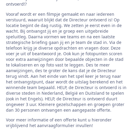
ontvoerd!?
Vooraf wordt er een filmpje gemaakt en naar iedereen
verstuurd, waaruit blijkt dat de Directeur ontvoerd is! Op
locatie begint de dag rustig. We zetten je eerst even in de
wacht. Bij ontvangst jij en je groep een uitgebreide
speluitleg. Daarna vormen we teams en na een laatste
strategische briefing gaan jij en je team de stad in. Via de
telefoon krijg je diverse opdrachten en vragen door. Deze
voer je uit of beantwoord je. Ook kun je fotopunten scoren
voor extra aanwijzingen door bepaalde objecten in de stad
te lokaliseren en op foto vast te leggen. Des te meer
aanwijzingen, des te groter de kans dat je de Directeur
terug vindt. Aan het einde van het spel keer je terug naar
het ontvangstpunt, daar wordt de uitslag berekend en het
winnende team bepaald. HELP, de Directeur is ontvoerd is in
diverse steden in Nederland, België en Duitsland te spelen
(ook in het Engels). HELP, de Directeur is ontvoerd duurt
ongeveer 3 uur. Kleinere gezelschappen en groepen groter
dan 30 personen ontvangen een aangepaste offerte.
Voor meer informatie of een offerte kunt u hieronder
vrijblijvend het aanvraagformulier invullen!