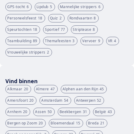
GPS-tocht
6
Lipdub
5
Mannelijke strippers
6
Personeelsfeest
18
Quiz
2
Rondvaarten
8
Speurtochten
18
Sportief
77
Striptease
8
Teambuilding
89
Themafeesten
3
Vervoer
9
VR
4
Vrouwelijke strippers
2
Vind binnen
Alkmaar
20
Almere
47
Alphen aan den Rijn
45
Amersfoort
20
Amsterdam
54
Antwerpen
52
Arnhem
20
Assen
50
Beekbergen
31
België
43
Bergen op Zoom
20
Bloemendaal
15
Breda
21