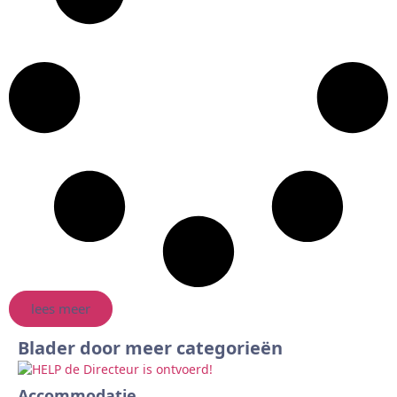
lees meer
Blader door meer categorieën
Accommodatie
Ar