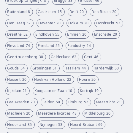
Broek op Langedijk.
3
Brugge
33
Brussel
46
Buitenland
8
Castricum
15
Delft
20
Den Bosch
20
Den Haag
52
Deventer
20
Dokkum
20
Dordrecht
52
Drenthe
52
Eindhoven
55
Emmen
20
Enschede
20
Flevoland
74
Friesland
55
Fundustry
14
Geertruidenberg
30
Gelderland
62
Gent
46
Gouda
54
Groningen
51
Haarlem
44
Harderwijk
50
Hasselt
20
Hoek van Holland
22
Hoorn
20
Kijkduin
21
Koog aan de Zaan
10
Kortrijk
19
Leeuwarden
20
Leiden
50
Limburg
52
Maastricht
21
Mechelen
20
Meerdere locaties
48
Middelburg
20
Nederland
85
Nijmegen
53
Noord-Brabant
69