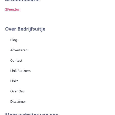
3
Feesten
2
F
Over Bedrijfsuitje
Blog
Adverteren
Contact
Link Partners
Links
Over Ons
Disclaimer
Meer websites van ons