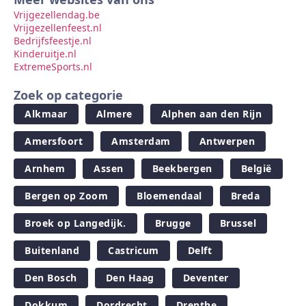
Vrijgezellendag.be
Vrijgezellenfeest.nl
Bedrijfsfeestje.nl
Kinderuitje.nl
ExtremeSports.nl
Zoek op categorie
Alkmaar
Almere
Alphen aan den Rijn
Amersfoort
Amsterdam
Antwerpen
Arnhem
Assen
Beekbergen
België
Bergen op Zoom
Bloemendaal
Breda
Broek op Langedijk.
Brugge
Brussel
Buitenland
Castricum
Delft
Den Bosch
Den Haag
Deventer
Dokkum
Dordrecht
Drenthe