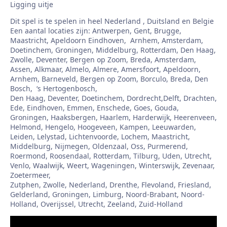
Ligging uitje
Dit spel is te spelen in heel Nederland , Duitsland en Belgie
Een aantal locaties zijn: Antwerpen, Gent, Brugge,
Maastricht, Apeldoorn Eindhoven, Arnhem, Amsterdam,
Doetinchem, Groningen, Middelburg, Rotterdam, Den Haag,
Zwolle, Deventer, Bergen op Zoom, Breda, Amsterdam,
Assen, Alkmaar, Almelo, Almere, Amersfoort, Apeldoorn,
Arnhem, Barneveld, Bergen op Zoom, Borculo, Breda, Den
Bosch, ‘s Hertogenbosch,
Den Haag, Deventer, Doetinchem, Dordrecht,Delft, Drachten,
Ede, Eindhoven, Emmen, Enschede, Goes, Gouda,
Groningen, Haaksbergen, Haarlem, Harderwijk, Heerenveen,
Helmond, Hengelo, Hoogeveen, Kampen, Leeuwarden,
Leiden, Lelystad, Lichtenvoorde, Lochem, Maastricht,
Middelburg, Nijmegen, Oldenzaal, Oss, Purmerend,
Roermond, Roosendaal, Rotterdam, Tilburg, Uden, Utrecht,
Venlo, Waalwijk, Weert, Wageningen, Winterswijk, Zevenaar,
Zoetermeer,
Zutphen, Zwolle, Nederland, Drenthe, Flevoland, Friesland,
Gelderland, Groningen, Limburg, Noord-Brabant, Noord-
Holland, Overijssel, Utrecht, Zeeland, Zuid-Holland