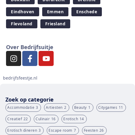
Eindhoven
Emmen
Enschede
Flevoland
Friesland
Over Bedrijfsuitje
bedrijfsfeestje.nl
Zoek op categorie
Accommodatie
3
Artiesten
2
Beauty
1
Citygames
11
Creatief
22
Culinair
16
Erotisch
14
Erotisch dineren
3
Escape room
7
Feesten
26