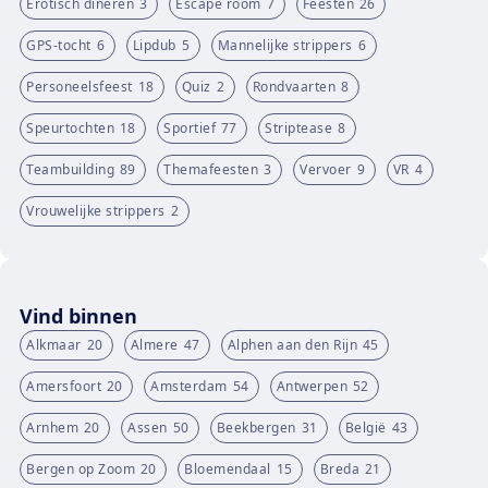
Erotisch dineren
3
Escape room
7
Feesten
26
GPS-tocht
6
Lipdub
5
Mannelijke strippers
6
Personeelsfeest
18
Quiz
2
Rondvaarten
8
Speurtochten
18
Sportief
77
Striptease
8
Teambuilding
89
Themafeesten
3
Vervoer
9
VR
4
Vrouwelijke strippers
2
Vind binnen
Alkmaar
20
Almere
47
Alphen aan den Rijn
45
Amersfoort
20
Amsterdam
54
Antwerpen
52
Arnhem
20
Assen
50
Beekbergen
31
België
43
Bergen op Zoom
20
Bloemendaal
15
Breda
21