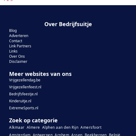
Over Bedrijfsuitje
Blog
Adverteren
Contact
Link Partners
Links
Over Ons
Disclaimer
Meer websites van ons
Vrijgezellendag.be
Vrijgezellenfeest.nl
Bedrijfsfeestje.nl
Kinderuitje.nl
ExtremeSports.nl
Zoek op categorie
Alkmaar
Almere
Alphen aan den Rijn
Amersfoort
Amsterdam
Antwerpen
Arnhem
Assen
Beekbergen
België