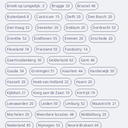
Broek op Langedijk.
3
Brugge
33
Brussel
46
Buitenland
8
Castricum
15
Delft
20
Den Bosch
20
Den Haag
52
Deventer
20
Dokkum
20
Dordrecht
52
Drenthe
52
Eindhoven
55
Emmen
20
Enschede
20
Flevoland
74
Friesland
55
Fundustry
14
Geertruidenberg
30
Gelderland
62
Gent
46
Gouda
54
Groningen
51
Haarlem
44
Harderwijk
50
Hasselt
20
Hoek van Holland
22
Hoorn
20
Kijkduin
21
Koog aan de Zaan
10
Kortrijk
19
Leeuwarden
20
Leiden
50
Limburg
52
Maastricht
21
Mechelen
20
Meerdere locaties
48
Middelburg
20
Nederland
85
Nijmegen
53
Noord-Brabant
69