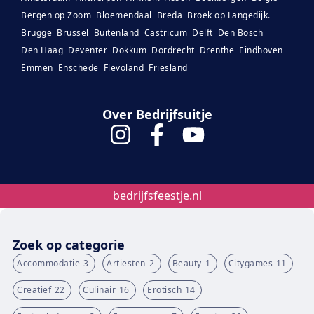
Bergen op Zoom
Bloemendaal
Breda
Broek op Langedijk.
Brugge
Brussel
Buitenland
Castricum
Delft
Den Bosch
Den Haag
Deventer
Dokkum
Dordrecht
Drenthe
Eindhoven
Emmen
Enschede
Flevoland
Friesland
Over Bedrijfsuitje
bedrijfsfeestje.nl
Zoek op categorie
Accommodatie
3
Artiesten
2
Beauty
1
Citygames
11
Creatief
22
Culinair
16
Erotisch
14