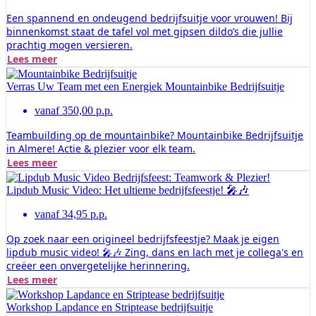
Een spannend en ondeugend bedrijfsuitje voor vrouwen! Bij
binnenkomst staat de tafel vol met gipsen dildo’s die jullie
prachtig mogen versieren.
Lees meer
Verras Uw Team met een Energiek Mountainbike Bedrijfsuitje
vanaf 350,00 p.p.
Teambuilding op de mountainbike? Mountainbike Bedrijfsuitje
in Almere! Actie & plezier voor elk team.
Lees meer
Lipdub Music Video: Het ultieme bedrijfsfeestje! 🎤🎶
vanaf 34,95 p.p.
Op zoek naar een origineel bedrijfsfeestje? Maak je eigen
lipdub music video! 🎤🎶 Zing, dans en lach met je collega's en
creëer een onvergetelijke herinnering.
Lees meer
Workshop Lapdance en Striptease bedrijfsuitje