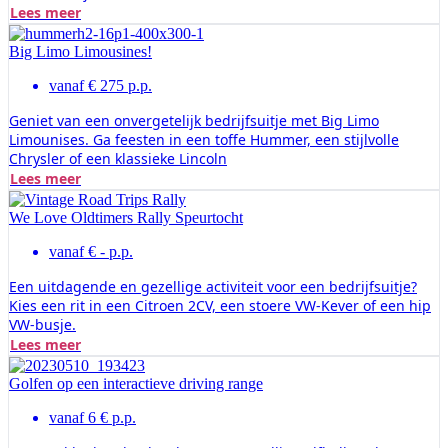
Lees meer
Big Limo Limousines!
vanaf € 275 p.p.
Geniet van een onvergetelijk bedrijfsuitje met Big Limo
Limounises. Ga feesten in een toffe Hummer, een stijlvolle
Chrysler of een klassieke Lincoln
Lees meer
We Love Oldtimers Rally Speurtocht
vanaf € - p.p.
Een uitdagende en gezellige activiteit voor een bedrijfsuitje?
Kies een rit in een Citroen 2CV, een stoere VW-Kever of een hip
VW-busje.
Lees meer
Golfen op een interactieve driving range
vanaf 6 € p.p.