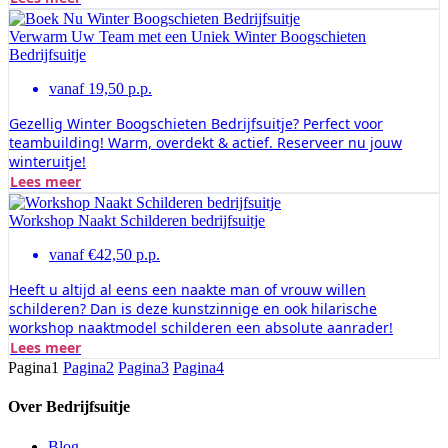
Verwarm Uw Team met een Uniek Winter Boogschieten
Bedrijfsuitje
vanaf 19,50 p.p.
Gezellig Winter Boogschieten Bedrijfsuitje? Perfect voor
teambuilding! Warm, overdekt & actief. Reserveer nu jouw
winteruitje!
Lees meer
Workshop Naakt Schilderen bedrijfsuitje
vanaf €42,50 p.p.
Heeft u altijd al eens een naakte man of vrouw willen
schilderen? Dan is deze kunstzinnige en ook hilarische
workshop naaktmodel schilderen een absolute aanrader!
Lees meer
Pagina
1
Pagina
2
Pagina
3
Pagina
4
Over Bedrijfsuitje
Blog