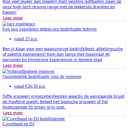
Nog veel leuker dan bowlen! Kom gezellig golfballen slaan op
onze high tech driving range met de lekkerste drankjes en
hapjes!
Lees meer
Een race experience tijdens een bedrijfsuitje beleven
vanaf 25 p.p.
Ben jij klaar voor een waanzinnige bedrijfsfeest, afdelingsuitje
of zakelijk evenement? Kom dan langs met maximaal 40
personen bij Immersive Experiences in Almere-Stad
Lees meer
Onvergetelijk bedrijfsuitje voor de vrouwen
vanaf €36,50 p.p.
Toffe vrouwen vrijgezellenfeesten waarbij de aanstaande bruid
de hoofdrol speelt. Beleef het Gooische vrouwen of het
0ndeugende 50 tinten grijs spel.
Lees meer
Coverband en DJ