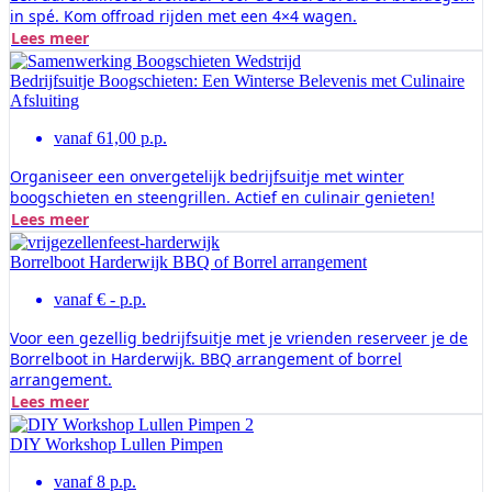
in spé. Kom offroad rijden met een 4×4 wagen.
Lees meer
Bedrijfsuitje Boogschieten: Een Winterse Belevenis met Culinaire
Afsluiting
vanaf 61,00 p.p.
Organiseer een onvergetelijk bedrijfsuitje met winter
boogschieten en steengrillen. Actief en culinair genieten!
Lees meer
Borrelboot Harderwijk BBQ of Borrel arrangement
vanaf € - p.p.
Voor een gezellig bedrijfsuitje met je vrienden reserveer je de
Borrelboot in Harderwijk. BBQ arrangement of borrel
arrangement.
Lees meer
DIY Workshop Lullen Pimpen
vanaf 8 p.p.