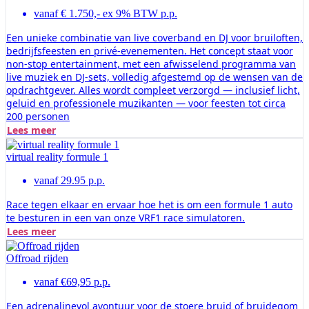
vanaf € 1.750,- ex 9% BTW p.p.
Een unieke combinatie van live coverband en DJ voor bruiloften,
bedrijfsfeesten en privé-evenementen. Het concept staat voor
non-stop entertainment, met een afwisselend programma van
live muziek en DJ-sets, volledig afgestemd op de wensen van de
opdrachtgever. Alles wordt compleet verzorgd — inclusief licht,
geluid en professionele muzikanten — voor feesten tot circa
200 personen
Lees meer
virtual reality formule 1
vanaf 29.95 p.p.
Race tegen elkaar en ervaar hoe het is om een formule 1 auto
te besturen in een van onze VRF1 race simulatoren.
Lees meer
Offroad rijden
vanaf €69,95 p.p.
Een adrenalinevol avontuur voor de stoere bruid of bruidegom