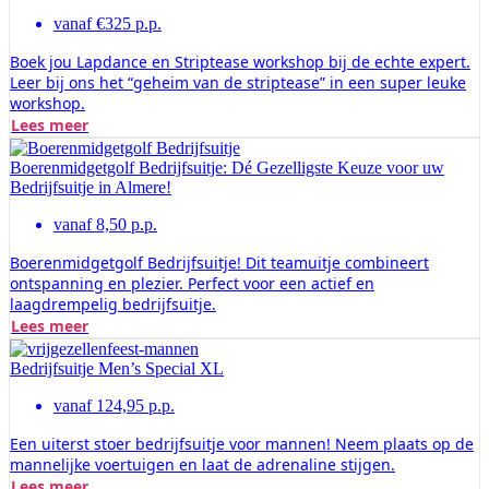
vanaf €325 p.p.
Boek jou Lapdance en Striptease workshop bij de echte expert.
Leer bij ons het “geheim van de striptease” in een super leuke
workshop.
Lees meer
Boerenmidgetgolf Bedrijfsuitje: Dé Gezelligste Keuze voor uw
Bedrijfsuitje in Almere!
vanaf 8,50 p.p.
Boerenmidgetgolf Bedrijfsuitje! Dit teamuitje combineert
ontspanning en plezier. Perfect voor een actief en
laagdrempelig bedrijfsuitje.
Lees meer
Bedrijfsuitje Men’s Special XL
vanaf 124,95 p.p.
Een uiterst stoer bedrijfsuitje voor mannen! Neem plaats op de
mannelijke voertuigen en laat de adrenaline stijgen.
Lees meer