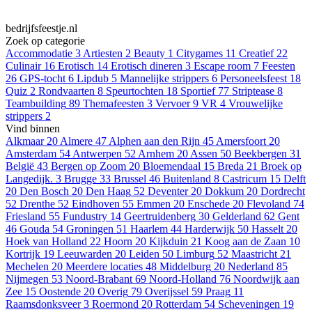
bedrijfsfeestje.nl
Zoek op categorie
Accommodatie
3
Artiesten
2
Beauty
1
Citygames
11
Creatief
22
Culinair
16
Erotisch
14
Erotisch dineren
3
Escape room
7
Feesten
26
GPS-tocht
6
Lipdub
5
Mannelijke strippers
6
Personeelsfeest
18
Quiz
2
Rondvaarten
8
Speurtochten
18
Sportief
77
Striptease
8
Teambuilding
89
Themafeesten
3
Vervoer
9
VR
4
Vrouwelijke
strippers
2
Vind binnen
Alkmaar
20
Almere
47
Alphen aan den Rijn
45
Amersfoort
20
Amsterdam
54
Antwerpen
52
Arnhem
20
Assen
50
Beekbergen
31
België
43
Bergen op Zoom
20
Bloemendaal
15
Breda
21
Broek op
Langedijk.
3
Brugge
33
Brussel
46
Buitenland
8
Castricum
15
Delft
20
Den Bosch
20
Den Haag
52
Deventer
20
Dokkum
20
Dordrecht
52
Drenthe
52
Eindhoven
55
Emmen
20
Enschede
20
Flevoland
74
Friesland
55
Fundustry
14
Geertruidenberg
30
Gelderland
62
Gent
46
Gouda
54
Groningen
51
Haarlem
44
Harderwijk
50
Hasselt
20
Hoek van Holland
22
Hoorn
20
Kijkduin
21
Koog aan de Zaan
10
Kortrijk
19
Leeuwarden
20
Leiden
50
Limburg
52
Maastricht
21
Mechelen
20
Meerdere locaties
48
Middelburg
20
Nederland
85
Nijmegen
53
Noord-Brabant
69
Noord-Holland
76
Noordwijk aan
Zee
15
Oostende
20
Overig
79
Overijssel
59
Praag
11
Raamsdonksveer
3
Roermond
20
Rotterdam
54
Scheveningen
19