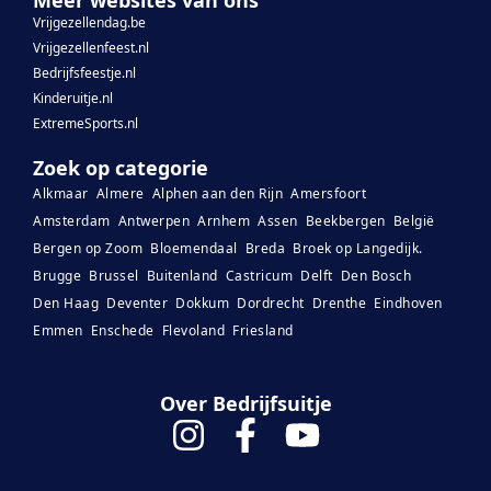
Meer websites van ons
Vrijgezellendag.be
Vrijgezellenfeest.nl
Bedrijfsfeestje.nl
Kinderuitje.nl
ExtremeSports.nl
Zoek op categorie
Alkmaar
Almere
Alphen aan den Rijn
Amersfoort
Amsterdam
Antwerpen
Arnhem
Assen
Beekbergen
België
Bergen op Zoom
Bloemendaal
Breda
Broek op Langedijk.
Brugge
Brussel
Buitenland
Castricum
Delft
Den Bosch
Den Haag
Deventer
Dokkum
Dordrecht
Drenthe
Eindhoven
Emmen
Enschede
Flevoland
Friesland
Over Bedrijfsuitje