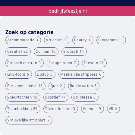
bedrijfsfeestje.nl
Zoek op categorie
Accommodatie
3
Artiesten
2
Beauty
1
Citygames
11
Creatief
22
Culinair
16
Erotisch
14
Erotisch dineren
3
Escape room
7
Feesten
26
GPS-tocht
6
Lipdub
5
Mannelijke strippers
6
Personeelsfeest
18
Quiz
2
Rondvaarten
8
Speurtochten
18
Sportief
77
Striptease
8
Teambuilding
89
Themafeesten
3
Vervoer
9
VR
4
Vrouwelijke strippers
2