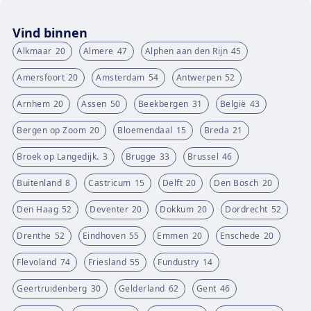
Vind binnen
Alkmaar
20
Almere
47
Alphen aan den Rijn
45
Amersfoort
20
Amsterdam
54
Antwerpen
52
Arnhem
20
Assen
50
Beekbergen
31
België
43
Bergen op Zoom
20
Bloemendaal
15
Breda
21
Broek op Langedijk.
3
Brugge
33
Brussel
46
Buitenland
8
Castricum
15
Delft
20
Den Bosch
20
Den Haag
52
Deventer
20
Dokkum
20
Dordrecht
52
Drenthe
52
Eindhoven
55
Emmen
20
Enschede
20
Flevoland
74
Friesland
55
Fundustry
14
Geertruidenberg
30
Gelderland
62
Gent
46