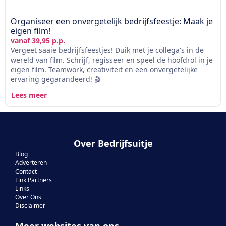
Organiseer een onvergetelijk bedrijfsfeestje: Maak je
eigen film!
vanaf 39,95 p.p.
Vergeet saaie bedrijfsfeestjes! Duik met je collega's in de
wereld van film. Schrijf, regisseer en speel de hoofdrol in je
eigen film. Teamwork, creativiteit en een onvergetelijke
ervaring gegarandeerd! 🎬
Lees meer
Over Bedrijfsuitje
Blog
Adverteren
Contact
Link Partners
Links
Over Ons
Disclaimer