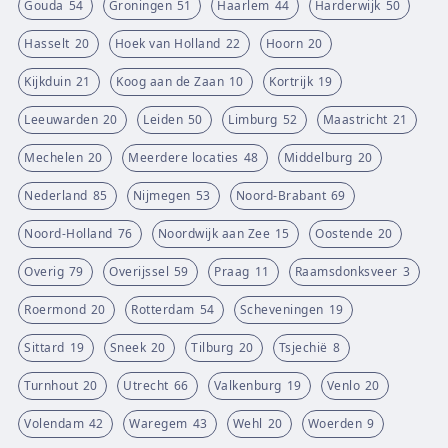
Gouda
54
Groningen
51
Haarlem
44
Harderwijk
50
Hasselt
20
Hoek van Holland
22
Hoorn
20
Kijkduin
21
Koog aan de Zaan
10
Kortrijk
19
Leeuwarden
20
Leiden
50
Limburg
52
Maastricht
21
Mechelen
20
Meerdere locaties
48
Middelburg
20
Nederland
85
Nijmegen
53
Noord-Brabant
69
Noord-Holland
76
Noordwijk aan Zee
15
Oostende
20
Overig
79
Overijssel
59
Praag
11
Raamsdonksveer
3
Roermond
20
Rotterdam
54
Scheveningen
19
Sittard
19
Sneek
20
Tilburg
20
Tsjechië
8
Turnhout
20
Utrecht
66
Valkenburg
19
Venlo
20
Volendam
42
Waregem
43
Wehl
20
Woerden
9