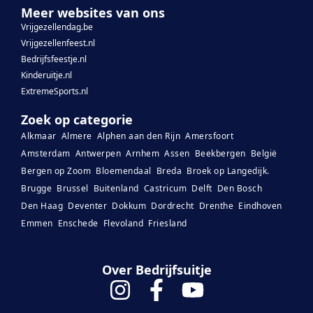
Meer websites van ons
Vrijgezellendag.be
Vrijgezellenfeest.nl
Bedrijfsfeestje.nl
Kinderuitje.nl
ExtremeSports.nl
Zoek op categorie
Alkmaar
Almere
Alphen aan den Rijn
Amersfoort
Amsterdam
Antwerpen
Arnhem
Assen
Beekbergen
België
Bergen op Zoom
Bloemendaal
Breda
Broek op Langedijk.
Brugge
Brussel
Buitenland
Castricum
Delft
Den Bosch
Den Haag
Deventer
Dokkum
Dordrecht
Drenthe
Eindhoven
Emmen
Enschede
Flevoland
Friesland
Over Bedrijfsuitje