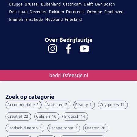
Brugge
Brussel
Buitenland
Castricum
Delft
Den Bosch
Den Haag
Deventer
Dokkum
Dordrecht
Drenthe
Eindhoven
Emmen
Enschede
Flevoland
Friesland
Over Bedrijfsuitje
bedrijfsfeestje.nl
Zoek op categorie
Accommodatie
3
Artiesten
2
Beauty
1
Citygames
11
Creatief
22
Culinair
16
Erotisch
14
Erotisch dineren
3
Escape room
7
Feesten
26