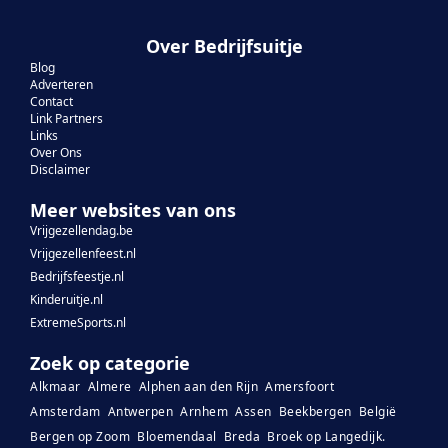
Over Bedrijfsuitje
Blog
Adverteren
Contact
Link Partners
Links
Over Ons
Disclaimer
Meer websites van ons
Vrijgezellendag.be
Vrijgezellenfeest.nl
Bedrijfsfeestje.nl
Kinderuitje.nl
ExtremeSports.nl
Zoek op categorie
Alkmaar
Almere
Alphen aan den Rijn
Amersfoort
Amsterdam
Antwerpen
Arnhem
Assen
Beekbergen
België
Bergen op Zoom
Bloemendaal
Breda
Broek op Langedijk.