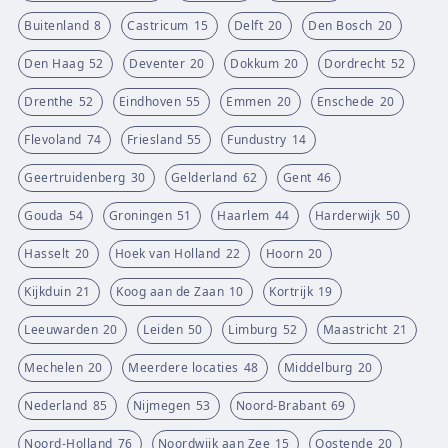
Buitenland
8
Castricum
15
Delft
20
Den Bosch
20
Den Haag
52
Deventer
20
Dokkum
20
Dordrecht
52
Drenthe
52
Eindhoven
55
Emmen
20
Enschede
20
Flevoland
74
Friesland
55
Fundustry
14
Geertruidenberg
30
Gelderland
62
Gent
46
Gouda
54
Groningen
51
Haarlem
44
Harderwijk
50
Hasselt
20
Hoek van Holland
22
Hoorn
20
Kijkduin
21
Koog aan de Zaan
10
Kortrijk
19
Leeuwarden
20
Leiden
50
Limburg
52
Maastricht
21
Mechelen
20
Meerdere locaties
48
Middelburg
20
Nederland
85
Nijmegen
53
Noord-Brabant
69
Noord-Holland
76
Noordwijk aan Zee
15
Oostende
20