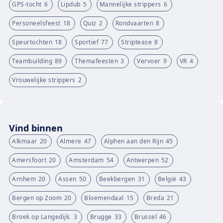
GPS-tocht
6
Lipdub
5
Mannelijke strippers
6
Personeelsfeest
18
Quiz
2
Rondvaarten
8
Speurtochten
18
Sportief
77
Striptease
8
Teambuilding
89
Themafeesten
3
Vervoer
9
VR
4
Vrouwelijke strippers
2
Vind binnen
Alkmaar
20
Almere
47
Alphen aan den Rijn
45
Amersfoort
20
Amsterdam
54
Antwerpen
52
Arnhem
20
Assen
50
Beekbergen
31
België
43
Bergen op Zoom
20
Bloemendaal
15
Breda
21
Broek op Langedijk.
3
Brugge
33
Brussel
46