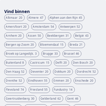
Vind binnen
Alkmaar
20
Almere
47
Alphen aan den Rijn
45
Amersfoort
20
Amsterdam
54
Antwerpen
52
Arnhem
20
Assen
50
Beekbergen
31
België
43
Bergen op Zoom
20
Bloemendaal
15
Breda
21
Broek op Langedijk.
3
Brugge
33
Brussel
46
Buitenland
8
Castricum
15
Delft
20
Den Bosch
20
Den Haag
52
Deventer
20
Dokkum
20
Dordrecht
52
Drenthe
52
Eindhoven
55
Emmen
20
Enschede
20
Flevoland
74
Friesland
55
Fundustry
14
Geertruidenberg
30
Gelderland
62
Gent
46