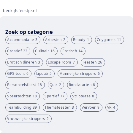
bedrijfsfeestje.nl
Zoek op categorie
Accommodatie
3
Artiesten
2
Beauty
1
Citygames
11
Creatief
22
Culinair
16
Erotisch
14
Erotisch dineren
3
Escape room
7
Feesten
26
GPS-tocht
6
Lipdub
5
Mannelijke strippers
6
Personeelsfeest
18
Quiz
2
Rondvaarten
8
Speurtochten
18
Sportief
77
Striptease
8
Teambuilding
89
Themafeesten
3
Vervoer
9
VR
4
Vrouwelijke strippers
2