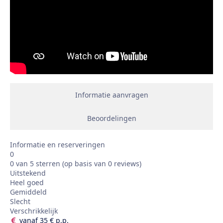
Informatie aanvragen
Beoordelingen
Informatie en reserveringen
0
0 van 5 sterren (op basis van 0 reviews)
Uitstekend
Heel goed
Gemiddeld
Slecht
Verschrikkelijk
vanaf 35 € p.p.