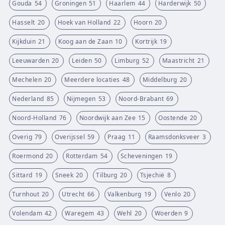
Gouda
54
Groningen
51
Haarlem
44
Harderwijk
50
Hasselt
20
Hoek van Holland
22
Hoorn
20
Kijkduin
21
Koog aan de Zaan
10
Kortrijk
19
Leeuwarden
20
Leiden
50
Limburg
52
Maastricht
21
Mechelen
20
Meerdere locaties
48
Middelburg
20
Nederland
85
Nijmegen
53
Noord-Brabant
69
Noord-Holland
76
Noordwijk aan Zee
15
Oostende
20
Overig
79
Overijssel
59
Praag
11
Raamsdonksveer
3
Roermond
20
Rotterdam
54
Scheveningen
19
Sittard
19
Sneek
20
Tilburg
20
Tsjechië
8
Turnhout
20
Utrecht
66
Valkenburg
19
Venlo
20
Volendam
42
Waregem
43
Wehl
20
Woerden
9