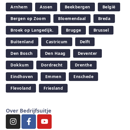
Arnhem
Assen
Beekbergen
België
Bergen op Zoom
Bloemendaal
Breda
Broek op Langedijk.
Brugge
Brussel
Buitenland
Castricum
Delft
Den Bosch
Den Haag
Deventer
Dokkum
Dordrecht
Drenthe
Eindhoven
Emmen
Enschede
Flevoland
Friesland
Over Bedrijfsuitje