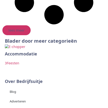
lees meer
Blader door meer categorieën
Accommodatie
Ar
3
Feesten
2
F
Over Bedrijfsuitje
Blog
Adverteren