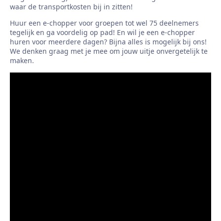
waar de transportkosten bij in zitten!
Huur een e-chopper voor groepen tot wel 75 deelnemers
tegelijk en ga voordelig op pad! En wil je een e-chopper
huren voor meerdere dagen? Bijna alles is mogelijk bij ons!
We denken graag met je mee om jouw uitje onvergetelijk te
maken.