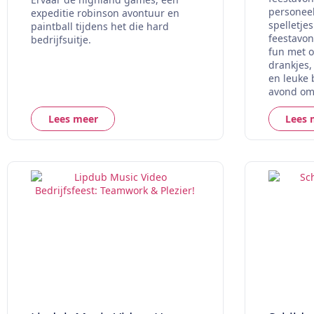
personeel
expeditie robinson avontuur en
spelletje
paintball tijdens het die hard
feestavon
bedrijfsuitje.
fun met 
drankjes,
en leuke 
avond om 
Lees meer
Lees 