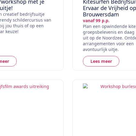
rworkshop met je
Kitesurfen Bedrijfsui
uitje!
Ervaar de Vrijheid o
Brouwersdam
 creatief bedrijfsuitje
rendy schildercursus van
vanaf 99 p.p.
bij jou thuis of op een
Plan een opwindende kite
aar keuze!
groepsbelevenis en daag
uit op de Noordzee. Ontd
arrangementen voor een
avontuurlijk uitje.
meer
Lees meer