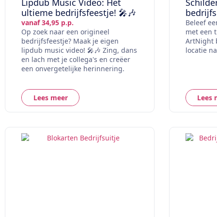
Lipdub Music Video: Het
Schilde
ultieme bedrijfsfeestje! 🎤🎶
bedrijfs
vanaf 34,95 p.p.
Beleef een
Op zoek naar een origineel
met een t
bedrijfsfeestje? Maak je eigen
ArtNight 
lipdub music video! 🎤🎶 Zing, dans
locatie n
en lach met je collega's en creëer
een onvergetelijke herinnering.
Lees meer
Lees 