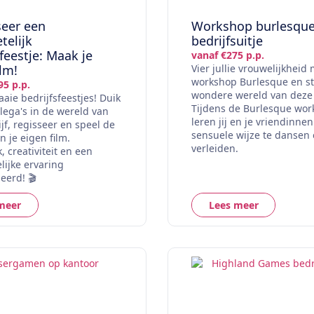
eer een
Workshop burlesqu
telijk
bedrijfsuitje
sfeestje: Maak je
vanaf €275 p.p.
ilm!
Vier jullie vrouwelijkheid
workshop Burlesque en st
95 p.p.
wondere wereld van deze 
aaie bedrijfsfeestjes! Duik
Tijdens de Burlesque wo
llega's in de wereld van
leren jij en je vriendinne
ijf, regisseer en speel de
sensuele wijze te dansen 
n je eigen film.
verleiden.
 creativiteit en een
lijke ervaring
eerd! 🎬
meer
Lees meer