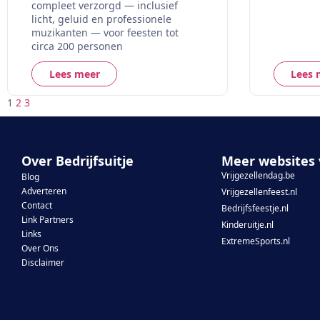
compleet verzorgd — inclusief
licht, geluid en professionele
muzikanten — voor feesten tot
circa 200 personen
Lees meer
Lees 
1
2
3
Over Bedrijfsuitje
Meer websites 
Vrijgezellendag.be
Blog
Adverteren
Vrijgezellenfeest.nl
Contact
Bedrijfsfeestje.nl
Link Partners
Kinderuitje.nl
Links
ExtremeSports.nl
Over Ons
Disclaimer