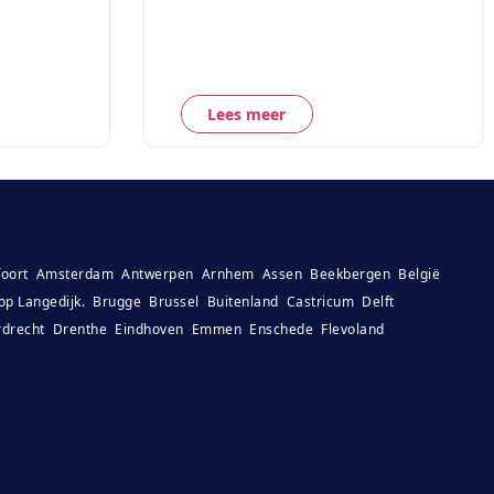
Lees meer
oort
Amsterdam
Antwerpen
Arnhem
Assen
Beekbergen
België
op Langedijk.
Brugge
Brussel
Buitenland
Castricum
Delft
drecht
Drenthe
Eindhoven
Emmen
Enschede
Flevoland