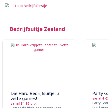
Bedrijfsuitje Zeeland
Die Hard Bedrijfsuitje: 3
Party 
vette games!
vanaf € 6
Party Gam
vanaf 34.95 p.p.
feestavon
Ervaar de highland games, een