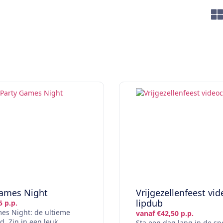
Games Night
Vrijgezellenfeest vid
lipdub
5 p.p.
es Night: de ultieme
vanaf €42,50 p.p.
d. Zin in een leuk
Sta een dag lang in de sp