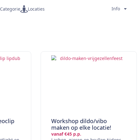
Info
Categorie
Locaties
eoclip
Workshop dildo/vibo
maken op elke locatie!
vanaf €45 p.p.
otlight en
Lachen, gieren en brullen tijdens