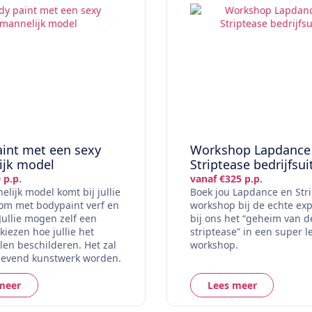
int met een sexy
Workshop Lapdance
ijk model
Striptease bedrijfsui
 p.p.
vanaf €325 p.p.
lijk model komt bij jullie
Boek jou Lapdance en Str
om met bodypaint verf en
workshop bij de echte exp
Jullie mogen zelf een
bij ons het “geheim van d
kiezen hoe jullie het
striptease” in een super l
len beschilderen. Het zal
workshop.
levend kunstwerk worden.
meer
Lees meer