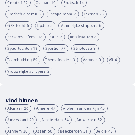
Creatief
22
Culinair
16
Erotisch
14
Erotisch dineren
3
Escape room
7
Feesten
26
GPS-tocht
6
Lipdub
5
Mannelijke strippers
6
Personeelsfeest
18
Quiz
2
Rondvaarten
8
Speurtochten
18
Sportief
77
Striptease
8
Teambuilding
89
Themafeesten
3
Vervoer
9
VR
4
Vrouwelijke strippers
2
Vind binnen
Alkmaar
20
Almere
47
Alphen aan den Rijn
45
Amersfoort
20
Amsterdam
54
Antwerpen
52
Arnhem
20
Assen
50
Beekbergen
31
België
43