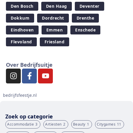
Den Bosch
Den Haag
Deventer
Dokkum
Dordrecht
Drenthe
Eindhoven
Emmen
Enschede
Flevoland
Friesland
Over Bedrijfsuitje
bedrijfsfeestje.nl
Zoek op categorie
Accommodatie
3
Artiesten
2
Beauty
1
Citygames
11