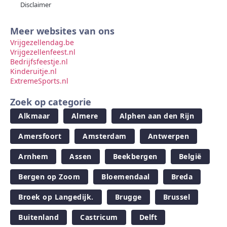
Disclaimer
Meer websites van ons
Vrijgezellendag.be
Vrijgezellenfeest.nl
Bedrijfsfeestje.nl
Kinderuitje.nl
ExtremeSports.nl
Zoek op categorie
Alkmaar
Almere
Alphen aan den Rijn
Amersfoort
Amsterdam
Antwerpen
Arnhem
Assen
Beekbergen
België
Bergen op Zoom
Bloemendaal
Breda
Broek op Langedijk.
Brugge
Brussel
Buitenland
Castricum
Delft