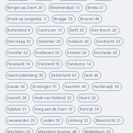
Bergen op Zoom
20
Bloemendaal
15
Breda
21
Broek op Langedijk.
3
Brugge
33
Brussel
46
Buitenland
8
Castricum
15
Delft
20
Den Bosch
20
Den Haag
52
Deventer
20
Dokkum
20
Dordrecht
52
Drenthe
52
Eindhoven
55
Emmen
20
Enschede
20
Flevoland
74
Friesland
55
Fundustry
14
Geertruidenberg
30
Gelderland
62
Gent
46
Gouda
54
Groningen
51
Haarlem
44
Harderwijk
50
Hasselt
20
Hoek van Holland
22
Hoorn
20
Kijkduin
21
Koog aan de Zaan
10
Kortrijk
19
Leeuwarden
20
Leiden
50
Limburg
52
Maastricht
21
Mechelen
20
Meerdere locaties
48
Middelburg
20