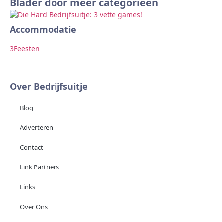
Blader door meer categorieën
Accommodatie
Ar
3
Feesten
2
F
Over Bedrijfsuitje
Blog
Adverteren
Contact
Link Partners
Links
Over Ons