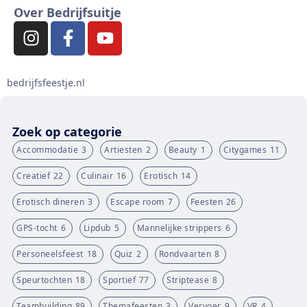
Over Bedrijfsuitje
bedrijfsfeestje.nl
Zoek op categorie
Accommodatie
3
Artiesten
2
Beauty
1
Citygames
11
Creatief
22
Culinair
16
Erotisch
14
Erotisch dineren
3
Escape room
7
Feesten
26
GPS-tocht
6
Lipdub
5
Mannelijke strippers
6
Personeelsfeest
18
Quiz
2
Rondvaarten
8
Speurtochten
18
Sportief
77
Striptease
8
Teambuilding
89
Themafeesten
3
Vervoer
9
VR
4