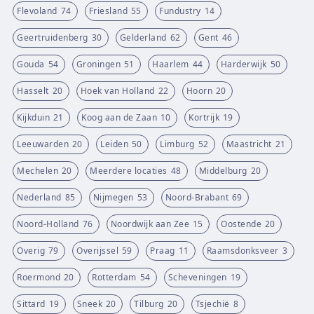
Flevoland
74
Friesland
55
Fundustry
14
Geertruidenberg
30
Gelderland
62
Gent
46
Gouda
54
Groningen
51
Haarlem
44
Harderwijk
50
Hasselt
20
Hoek van Holland
22
Hoorn
20
Kijkduin
21
Koog aan de Zaan
10
Kortrijk
19
Leeuwarden
20
Leiden
50
Limburg
52
Maastricht
21
Mechelen
20
Meerdere locaties
48
Middelburg
20
Nederland
85
Nijmegen
53
Noord-Brabant
69
Noord-Holland
76
Noordwijk aan Zee
15
Oostende
20
Overig
79
Overijssel
59
Praag
11
Raamsdonksveer
3
Roermond
20
Rotterdam
54
Scheveningen
19
Sittard
19
Sneek
20
Tilburg
20
Tsjechië
8