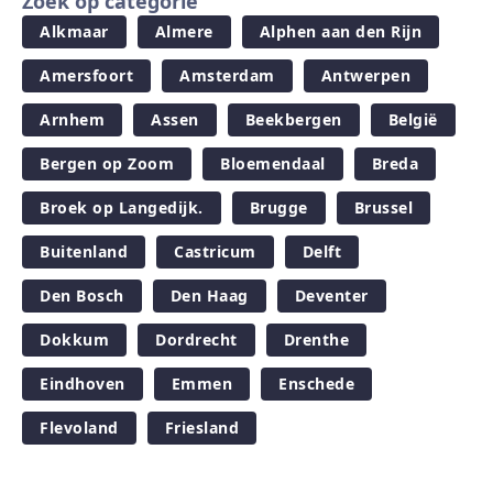
Zoek op categorie
Alkmaar
Almere
Alphen aan den Rijn
Amersfoort
Amsterdam
Antwerpen
Arnhem
Assen
Beekbergen
België
Bergen op Zoom
Bloemendaal
Breda
Broek op Langedijk.
Brugge
Brussel
Buitenland
Castricum
Delft
Den Bosch
Den Haag
Deventer
Dokkum
Dordrecht
Drenthe
Eindhoven
Emmen
Enschede
Flevoland
Friesland