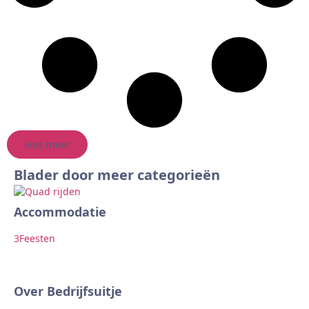
lees meer
Blader door meer categorieën
Accommodatie
Ar
3
Feesten
2
F
Over Bedrijfsuitje