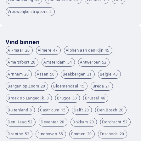
Vrouwelijke strippers
2
Vind binnen
Alkmaar
20
Almere
47
Alphen aan den Rijn
45
Amersfoort
20
Amsterdam
54
Antwerpen
52
Arnhem
20
Assen
50
Beekbergen
31
België
43
Bergen op Zoom
20
Bloemendaal
15
Breda
21
Broek op Langedijk.
3
Brugge
33
Brussel
46
Buitenland
8
Castricum
15
Delft
20
Den Bosch
20
Den Haag
52
Deventer
20
Dokkum
20
Dordrecht
52
Drenthe
52
Eindhoven
55
Emmen
20
Enschede
20