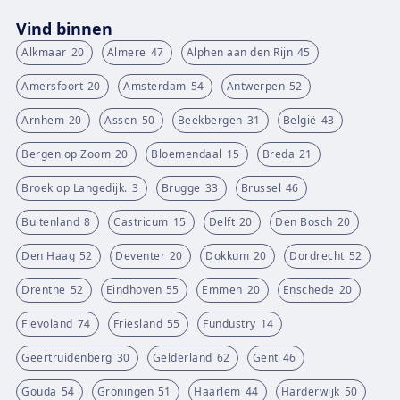
Vind binnen
Alkmaar
20
Almere
47
Alphen aan den Rijn
45
Amersfoort
20
Amsterdam
54
Antwerpen
52
Arnhem
20
Assen
50
Beekbergen
31
België
43
Bergen op Zoom
20
Bloemendaal
15
Breda
21
Broek op Langedijk.
3
Brugge
33
Brussel
46
Buitenland
8
Castricum
15
Delft
20
Den Bosch
20
Den Haag
52
Deventer
20
Dokkum
20
Dordrecht
52
Drenthe
52
Eindhoven
55
Emmen
20
Enschede
20
Flevoland
74
Friesland
55
Fundustry
14
Geertruidenberg
30
Gelderland
62
Gent
46
Gouda
54
Groningen
51
Haarlem
44
Harderwijk
50