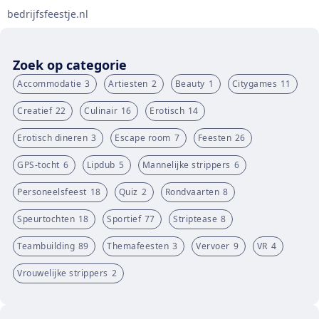
bedrijfsfeestje.nl
Zoek op categorie
Accommodatie
3
Artiesten
2
Beauty
1
Citygames
11
Creatief
22
Culinair
16
Erotisch
14
Erotisch dineren
3
Escape room
7
Feesten
26
GPS-tocht
6
Lipdub
5
Mannelijke strippers
6
Personeelsfeest
18
Quiz
2
Rondvaarten
8
Speurtochten
18
Sportief
77
Striptease
8
Teambuilding
89
Themafeesten
3
Vervoer
9
VR
4
Vrouwelijke strippers
2