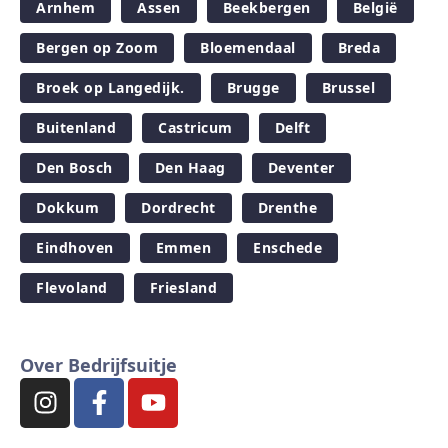
Arnhem
Assen
Beekbergen
België
Bergen op Zoom
Bloemendaal
Breda
Broek op Langedijk.
Brugge
Brussel
Buitenland
Castricum
Delft
Den Bosch
Den Haag
Deventer
Dokkum
Dordrecht
Drenthe
Eindhoven
Emmen
Enschede
Flevoland
Friesland
Over Bedrijfsuitje