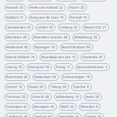
Hasselt
20
Hoek van Holland
22
Hoorn
20
Kijkduin
21
Koog aan de Zaan
10
Kortrijk
19
Leeuwarden
20
Leiden
50
Limburg
52
Maastricht
21
Mechelen
20
Meerdere locaties
48
Middelburg
20
Nederland
85
Nijmegen
53
Noord-Brabant
69
Noord-Holland
76
Noordwijk aan Zee
15
Oostende
20
Overig
79
Overijssel
59
Praag
11
Raamsdonksveer
3
Roermond
20
Rotterdam
54
Scheveningen
19
Sittard
19
Sneek
20
Tilburg
20
Tsjechië
8
Turnhout
20
Utrecht
66
Valkenburg
19
Venlo
20
Volendam
42
Waregem
43
Wehl
20
Woerden
9
Zandvoort
33
Zeeland
63
Zeewolde
23
Zoelen
26