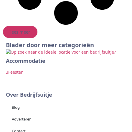
lees meer
Blader door meer categorieën
Accommodatie
Ar
3
Feesten
2
F
Over Bedrijfsuitje
Blog
Adverteren
Contact