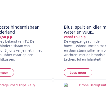
otste hindernisbaan
Blus, spuit en klier 
derland
water en vuur…
,50 p.p.
vanaf €50 p.p.
y bekend van TV. De
De vrijgezel gaat in de
 hindernisbaan van
huwelijksboot. Roeien tot 
. Bij ons val je niet in het
en daar staan jullie hem o
 blubber maar op een
wachten: met de brandsl
chtkussen.
Lachen, lol en hilariteit!
 meer
Lees meer