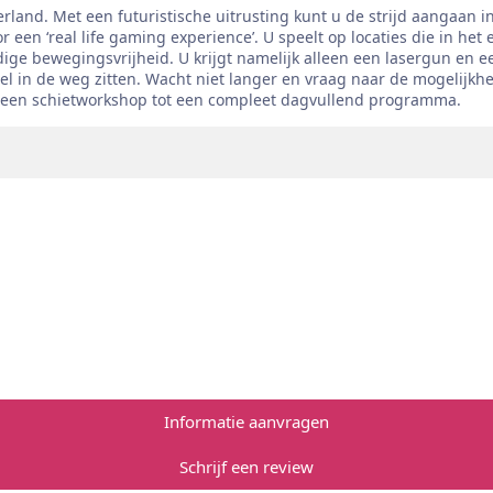
land. Met een futuristische uitrusting kunt u de strijd aangaan 
 een ‘real life gaming experience’. U speelt op locaties die in het
ledige bewegingsvrijheid. U krijgt namelijk alleen een lasergun e
pel in de weg zitten. Wacht niet langer en vraag naar de mogelijk
 of een schietworkshop tot een compleet dagvullend programma.
Informatie aanvragen
Schrijf een review