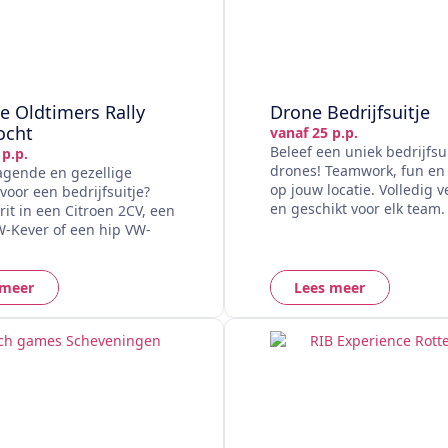
e Oldtimers Rally
Drone Bedrijfsuitje
ocht
vanaf 25 p.p.
Beleef een uniek bedrijfsu
 p.p.
drones! Teamwork, fun en
agende en gezellige
op jouw locatie. Volledig 
t voor een bedrijfsuitje?
en geschikt voor elk team.
rit in een Citroen 2CV, een
W-Kever of een hip VW-
 meer
Lees meer