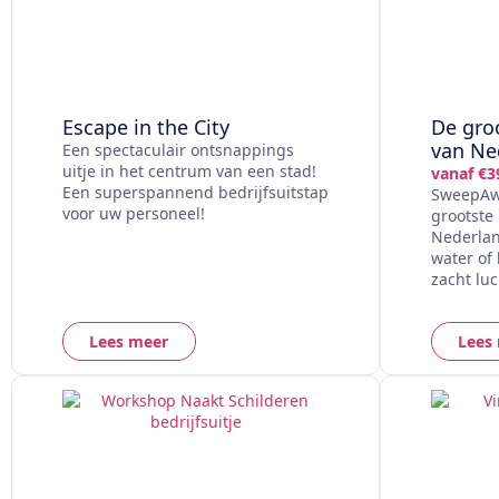
Escape in the City
De gro
van Ne
Een spectaculair ontsnappings
uitje in het centrum van een stad!
vanaf €39
Een superspannend bedrijfsuitstap
SweepAwa
voor uw personeel!
grootste
Nederland
water of
zacht lu
Lees meer
Lees