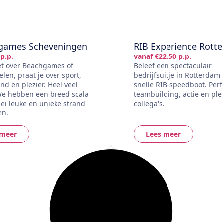
games Scheveningen
RIB Experience Rott
p.p.
vanaf €22.50 p.p.
et over Beachgames of
Beleef een spectaculair
len, praat je over sport,
bedrijfsuitje in Rotterdam
and en plezier. Heel veel
snelle RIB-speedboot. Perf
 We hebben een breed scala
teambuilding, actie en ple
lei leuke en unieke strand
collega's.
en.
 meer
Lees meer