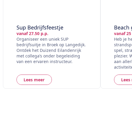
Sup Bedrijfsfeestje
Beach 
vanaf 27.50 p.p.
vanaf 25 
Organiseer een uniek SUP
Heb je h
bedrijfsuitje in Broek op Langedijk.
strandspe
Ontdek het Duizend Eilandenrijk
spel, str
met collega’s onder begeleiding
plezier.
van een ervaren instructeur.
aan aller
activiteit
Lees meer
Lees