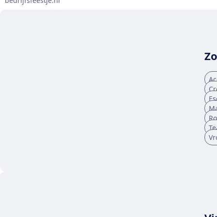
bedrijfsfeestje.nl
Zo
Ac
Cr
Es
Ma
Ro
Te
Vr