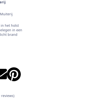
erij
in het holst
gelegen in een
licht brand
0 reviews)