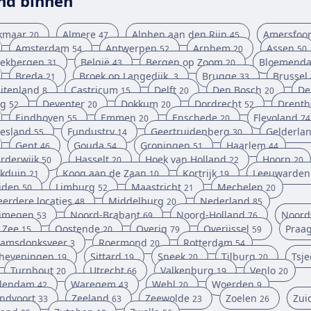
nd binnen
kmaar
Almere
Alphen aan den Rijn
Amersfoor
20
47
45
Amsterdam
Antwerpen
Arnhem
Assen
54
52
20
50
ekbergen
België
Bergen op Zoom
Bloemenda
31
43
20
Breda
Broek op Langedijk.
Brugge
Brussel
21
3
33
itenland
Castricum
Delft
Den Bosch
De
8
15
20
20
ag
Deventer
Dokkum
Dordrecht
Drenth
52
20
20
52
Eindhoven
Emmen
Enschede
Flevoland
55
20
20
74
iesland
Fundustry
Geertruidenberg
Gelderla
55
14
30
Gent
Gouda
Groningen
Haarlem
46
54
51
44
rderwijk
Hasselt
Hoek van Holland
Hoorn
50
20
22
20
jkduin
Koog aan de Zaan
Kortrijk
Leeuwarden
21
10
19
iden
Limburg
Maastricht
Mechelen
50
52
21
20
erdere locaties
Middelburg
Nederland
48
20
85
jmegen
Noord-Brabant
Noord-Holland
Noord
53
69
76
 Zee
Oostende
Overig
Overijssel
Praa
15
20
79
59
amsdonksveer
Roermond
Rotterdam
3
20
54
heveningen
Sittard
Sneek
Tilburg
Tsje
19
19
20
20
Turnhout
Utrecht
Valkenburg
Venlo
20
66
19
20
lendam
Waregem
Wehl
Woerden
42
43
20
9
ndvoort
Zeeland
Zeewolde
Zoelen
Zui
33
63
23
26