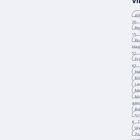
Vi
Al
20
Be
15
Bu
Ha
52
Fr
62
Ha
Ki
Le
Me
Ni
aan
Ra
Sc
8
Vo
Za