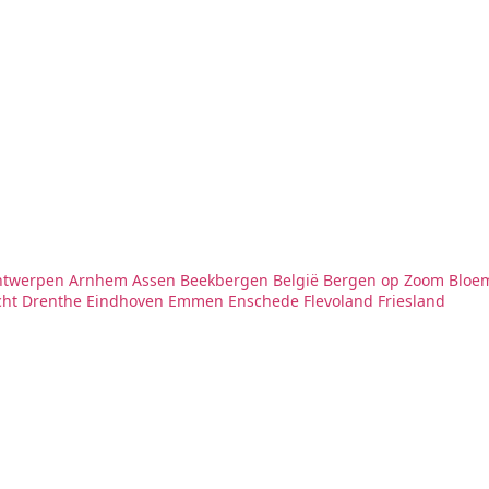
ntwerpen
Arnhem
Assen
Beekbergen
België
Bergen op Zoom
Bloe
cht
Drenthe
Eindhoven
Emmen
Enschede
Flevoland
Friesland