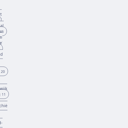
t
al
46
n
e
nd
20
wijk
g
11
chië
d-