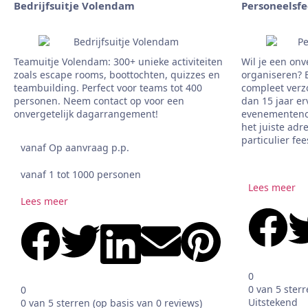
Bedrijfsuitje Volendam
Personeelsfe
Teamuitje Volendam: 300+ unieke activiteiten
Wil je een onv
zoals escape rooms, boottochten, quizzes en
organiseren? B
teambuilding. Perfect voor teams tot 400
compleet verz
personen. Neem contact op voor een
dan 15 jaar er
onvergetelijk dagarrangement!
evenementenor
het juiste adr
particulier fee
vanaf Op aanvraag p.p.
vanaf 1 tot 1000 personen
Lees meer
Lees meer
0
0 van 5 sterr
0
Uitstekend
0 van 5 sterren (op basis van 0 reviews)