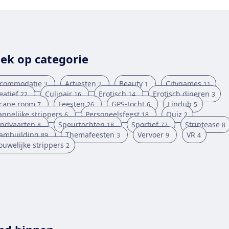
ek op categorie
commodatie
Artiesten
Beauty
Citygames
3
2
1
11
eatief
Culinair
Erotisch
Erotisch dineren
22
16
14
3
cape room
Feesten
GPS-tocht
Lipdub
7
26
6
5
nnelijke strippers
Personeelsfeest
Quiz
6
18
2
ndvaarten
Speurtochten
Sportief
Striptease
8
18
77
8
ambuilding
Themafeesten
Vervoer
VR
89
3
9
4
ouwelijke strippers
2