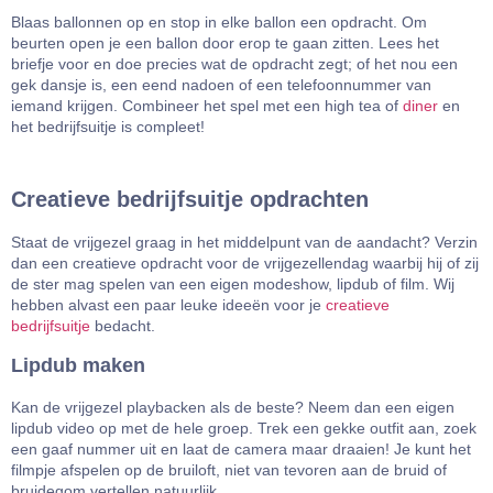
Blaas ballonnen op en stop in elke ballon een opdracht. Om
beurten open je een ballon door erop te gaan zitten. Lees het
briefje voor en doe precies wat de opdracht zegt; of het nou een
gek dansje is, een eend nadoen of een telefoonnummer van
iemand krijgen. Combineer het spel met een high tea of
diner
en
het bedrijfsuitje is compleet!
Creatieve bedrijfsuitje opdrachten
Staat de vrijgezel graag in het middelpunt van de aandacht? Verzin
dan een creatieve opdracht voor de vrijgezellendag waarbij hij of zij
de ster mag spelen van een eigen modeshow, lipdub of film. Wij
hebben alvast een paar leuke ideeën voor je
creatieve
bedrijfsuitje
bedacht.
Lipdub maken
Kan de vrijgezel playbacken als de beste? Neem dan een eigen
lipdub video op met de hele groep. Trek een gekke outfit aan, zoek
een gaaf nummer uit en laat de camera maar draaien! Je kunt het
filmpje afspelen op de bruiloft, niet van tevoren aan de bruid of
bruidegom vertellen natuurlijk.