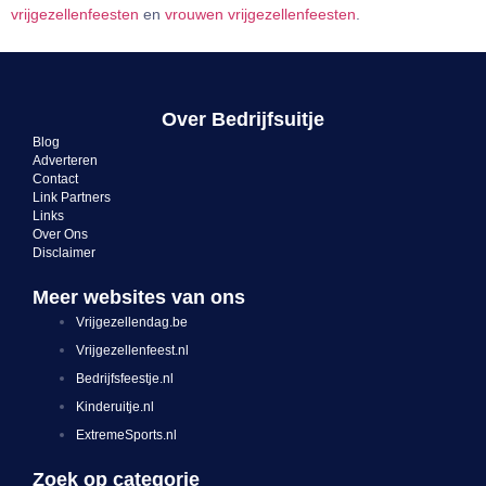
vrijgezellenfeesten
en
vrouwen vrijgezellenfeesten
.
Over Bedrijfsuitje
Blog
Adverteren
Contact
Link Partners
Links
Over Ons
Disclaimer
Meer websites van ons
Vrijgezellendag.be
Vrijgezellenfeest.nl
Bedrijfsfeestje.nl
Kinderuitje.nl
ExtremeSports.nl
Zoek op categorie