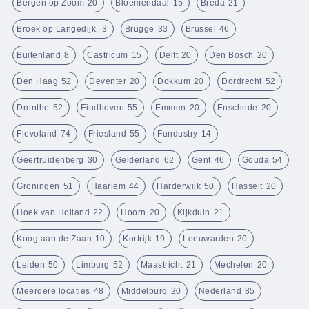
Bergen op Zoom
20
Bloemendaal
15
Breda
21
Broek op Langedijk.
3
Brugge
33
Brussel
46
Buitenland
8
Castricum
15
Delft
20
Den Bosch
20
Den Haag
52
Deventer
20
Dokkum
20
Dordrecht
52
Drenthe
52
Eindhoven
55
Emmen
20
Enschede
20
Flevoland
74
Friesland
55
Fundustry
14
Geertruidenberg
30
Gelderland
62
Gent
46
Gouda
54
Groningen
51
Haarlem
44
Harderwijk
50
Hasselt
20
Hoek van Holland
22
Hoorn
20
Kijkduin
21
Koog aan de Zaan
10
Kortrijk
19
Leeuwarden
20
Leiden
50
Limburg
52
Maastricht
21
Mechelen
20
Meerdere locaties
48
Middelburg
20
Nederland
85