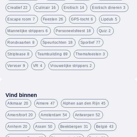
Creatief
22
Culinair
16
Erotisch
14
Erotisch dineren
3
Escape room
7
Feesten
26
GPS-tocht
6
Lipdub
5
Mannelijke strippers
6
Personeelsfeest
18
Quiz
2
Rondvaarten
8
Speurtochten
18
Sportief
77
Striptease
8
Teambuilding
89
Themafeesten
3
Vervoer
9
VR
4
Vrouwelijke strippers
2
Vind binnen
Alkmaar
20
Almere
47
Alphen aan den Rijn
45
Amersfoort
20
Amsterdam
54
Antwerpen
52
Arnhem
20
Assen
50
Beekbergen
31
België
43