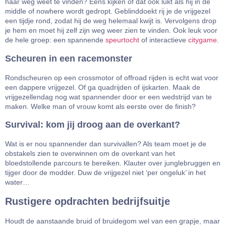
haar weg weet te vinden? Eens kijken of dat ook lukt als hij in de
middle of nowhere wordt gedropt. Geblinddoekt rij je de vrijgezel
een tijdje rond, zodat hij de weg helemaal kwijt is. Vervolgens drop
je hem en moet hij zelf zijn weg weer zien te vinden. Ook leuk voor
de hele groep: een spannende
speurtocht
of interactieve
citygame
.
Scheuren in een racemonster
Rondscheuren op een crossmotor of offroad rijden is echt wat voor
een dappere vrijgezel. Of ga quadrijden of ijskarten. Maak de
vrijgezellendag nog wat spannender door er een wedstrijd van te
maken. Welke man of vrouw komt als eerste over de finish?
Survival: kom jij droog aan de overkant?
Wat is er nou spannender dan survivallen? Als team moet je de
obstakels zien te overwinnen om de overkant van het
bloedstollende parcours te bereiken. Klauter over junglebruggen en
tijger door de modder. Duw de vrijgezel niet ‘per ongeluk’ in het
water…
Rustigere opdrachten bedrijfsuitje
Houdt de aanstaande bruid of bruidegom wel van een grapje, maar