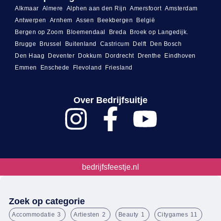
Alkmaar
Almere
Alphen aan den Rijn
Amersfoort
Amsterdam
Antwerpen
Arnhem
Assen
Beekbergen
België
Bergen op Zoom
Bloemendaal
Breda
Broek op Langedijk.
Brugge
Brussel
Buitenland
Castricum
Delft
Den Bosch
Den Haag
Deventer
Dokkum
Dordrecht
Drenthe
Eindhoven
Emmen
Enschede
Flevoland
Friesland
Over Bedrijfsuitje
bedrijfsfeestje.nl
Zoek op categorie
Accommodatie
3
Artiesten
2
Beauty
1
Citygames
11