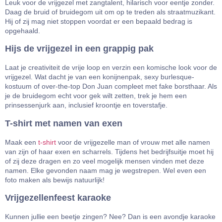
Leuk voor de vrijgezel met zangtalent, hilarisch voor eentje zonder.
Daag de bruid of bruidegom uit om op te treden als straatmuzikant.
Hij of zij mag niet stoppen voordat er een bepaald bedrag is
opgehaald.
Hijs de vrijgezel in een grappig pak
Laat je creativiteit de vrije loop en verzin een komische look voor de
vrijgezel. Wat dacht je van een konijnenpak, sexy burlesque-
kostuum of over-the-top Don Juan compleet met fake borsthaar. Als
je de bruidegom echt voor gek wilt zetten, trek je hem een
prinsessenjurk aan, inclusief kroontje en toverstafje.
T-shirt met namen van exen
Maak een
t-shirt
voor de vrijgezelle man of vrouw met alle namen
van zijn of haar exen en scharrels. Tijdens het bedrijfsuitje moet hij
of zij deze dragen en zo veel mogelijk mensen vinden met deze
namen. Elke gevonden naam mag je wegstrepen. Wel even een
foto maken als bewijs natuurlijk!
Vrijgezellenfeest karaoke
Kunnen jullie een beetje zingen? Nee? Dan is een avondje karaoke