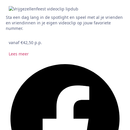
Sta een dag lang in de spotlight en speel met al je vrienden
en vriendinnen in je eigen videoclip op jouw favoriete
nummer.
vanaf €42,50 p.p.
Lees meer