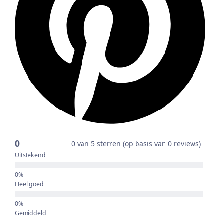
0
0 van 5 sterren (op basis van 0 reviews)
Uitstekend
Heel goed
Gemiddeld