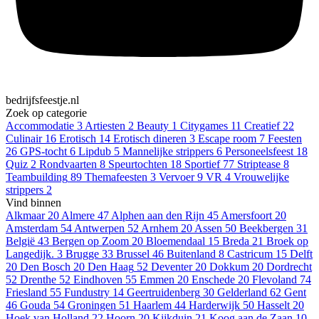
bedrijfsfeestje.nl
Zoek op categorie
Accommodatie
3
Artiesten
2
Beauty
1
Citygames
11
Creatief
22
Culinair
16
Erotisch
14
Erotisch dineren
3
Escape room
7
Feesten
26
GPS-tocht
6
Lipdub
5
Mannelijke strippers
6
Personeelsfeest
18
Quiz
2
Rondvaarten
8
Speurtochten
18
Sportief
77
Striptease
8
Teambuilding
89
Themafeesten
3
Vervoer
9
VR
4
Vrouwelijke
strippers
2
Vind binnen
Alkmaar
20
Almere
47
Alphen aan den Rijn
45
Amersfoort
20
Amsterdam
54
Antwerpen
52
Arnhem
20
Assen
50
Beekbergen
31
België
43
Bergen op Zoom
20
Bloemendaal
15
Breda
21
Broek op
Langedijk.
3
Brugge
33
Brussel
46
Buitenland
8
Castricum
15
Delft
20
Den Bosch
20
Den Haag
52
Deventer
20
Dokkum
20
Dordrecht
52
Drenthe
52
Eindhoven
55
Emmen
20
Enschede
20
Flevoland
74
Friesland
55
Fundustry
14
Geertruidenberg
30
Gelderland
62
Gent
46
Gouda
54
Groningen
51
Haarlem
44
Harderwijk
50
Hasselt
20
Hoek van Holland
22
Hoorn
20
Kijkduin
21
Koog aan de Zaan
10