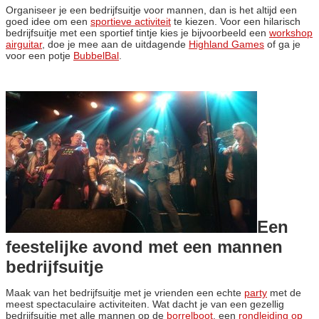
Organiseer je een bedrijfsuitje voor mannen, dan is het altijd een
goed idee om een
sportieve activiteit
te kiezen. Voor een hilarisch
bedrijfsuitje met een sportief tintje kies je bijvoorbeeld een
workshop
airguitar
, doe je mee aan de uitdagende
Highland Games
of ga je
voor een potje
BubbelBal
.
Een
feestelijke avond met een mannen
bedrijfsuitje
Maak van het bedrijfsuitje met je vrienden een echte
party
met de
meest spectaculaire activiteiten. Wat dacht je van een gezellig
bedrijfsuitje met alle mannen op de
borrelboot
, een
rondleiding op