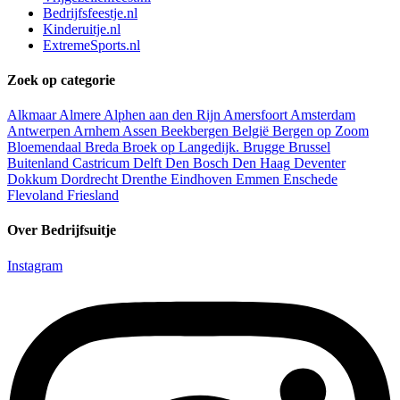
Bedrijfsfeestje.nl
Kinderuitje.nl
ExtremeSports.nl
Zoek op categorie
Alkmaar
Almere
Alphen aan den Rijn
Amersfoort
Amsterdam
Antwerpen
Arnhem
Assen
Beekbergen
België
Bergen op Zoom
Bloemendaal
Breda
Broek op Langedijk.
Brugge
Brussel
Buitenland
Castricum
Delft
Den Bosch
Den Haag
Deventer
Dokkum
Dordrecht
Drenthe
Eindhoven
Emmen
Enschede
Flevoland
Friesland
Over Bedrijfsuitje
Instagram