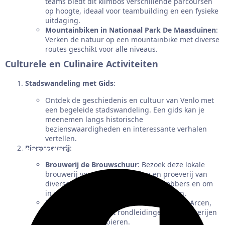
teams biedt dit klimbos verschillende parcoursen
op hoogte, ideaal voor teambuilding en een fysieke
uitdaging.
Mountainbiken in Nationaal Park De Maasduinen
:
Verken de natuur op een mountainbike met diverse
routes geschikt voor alle niveaus.
Culturele en Culinaire Activiteiten
Stadswandeling met Gids
:
Ontdek de geschiedenis en cultuur van Venlo met
een begeleide stadswandeling. Een gids kan je
meenemen langs historische
bezienswaardigheden en interessante verhalen
vertellen.
Bierproeverij
:
Lees meer
Brouwerij de Brouwschuur
: Bezoek deze lokale
brouwerij voor een rondleiding en proeverij van
diverse bieren. Ideaal voor bierliefhebbers en om
in een informele setting samen te komen.
Hertog Jan Brouwerij
: Net buiten Venlo in Arcen,
deze brouwerij biedt rondleidingen en proeverijen
van hun bekende bieren.