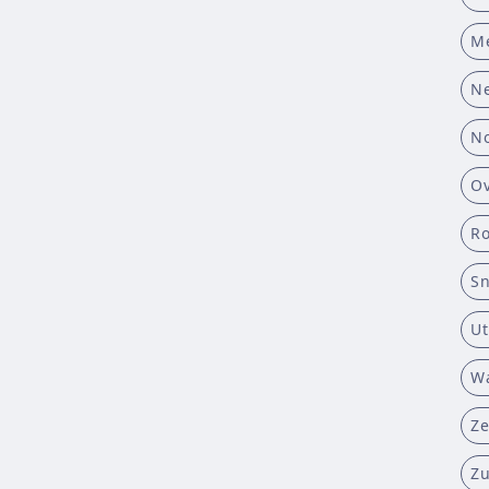
M
Ne
No
Ov
R
Sn
Ut
W
Ze
Z