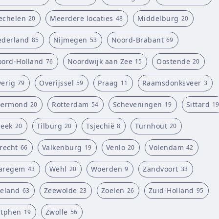
echelen
Meerdere locaties
Middelburg
20
48
20
derland
Nijmegen
Noord-Brabant
85
53
69
ord-Holland
Noordwijk aan Zee
Oostende
76
15
20
erig
Overijssel
Praag
Raamsdonksveer
79
59
11
3
oermond
Rotterdam
Scheveningen
Sittard
20
54
19
19
eek
Tilburg
Tsjechië
Turnhout
20
20
8
20
recht
Valkenburg
Venlo
Volendam
66
19
20
42
aregem
Wehl
Woerden
Zandvoort
43
20
9
33
eland
Zeewolde
Zoelen
Zuid-Holland
63
23
26
95
utphen
Zwolle
19
56