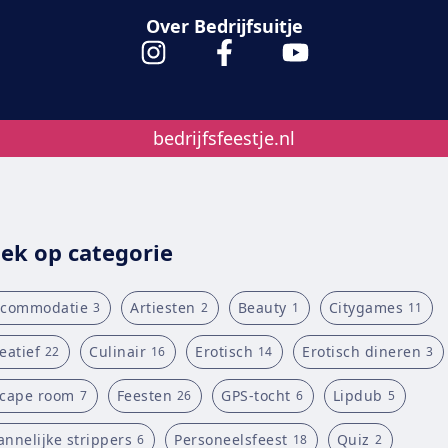
Over Bedrijfsuitje
bedrijfsfeestje.nl
ek op categorie
ccommodatie
Artiesten
Beauty
Citygames
3
2
1
11
eatief
Culinair
Erotisch
Erotisch dineren
22
16
14
3
cape room
Feesten
GPS-tocht
Lipdub
7
26
6
5
nnelijke strippers
Personeelsfeest
Quiz
6
18
2