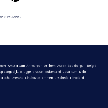
an 0 reviews)
oort
Amsterdam
Antwerpen
Arnhem
Assen
Beekbergen
België
op Langedijk.
Brugge
Brussel
Buitenland
Castricum
Delft
drecht
Drenthe
Eindhoven
Emmen
Enschede
Flevoland