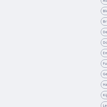
As
Bl
B
De
D
E
Fu
Ge
Ha
Ki
L