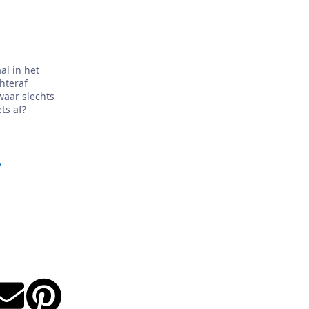
al in het
hteraf
waar slechts
ts af?
.