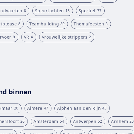
ndvaarten
Speurtochten
Sportief
8
18
77
riptease
Teambuilding
Themafeesten
8
89
3
rvoer
VR
Vrouwelijke strippers
9
4
2
nd binnen
kmaar
Almere
Alphen aan den Rijn
20
47
45
ersfoort
Amsterdam
Antwerpen
Arnhem
20
54
52
20