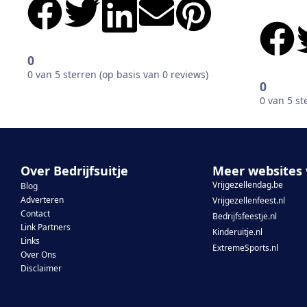
0
0 van 5 sterren (op basis van 0 reviews)
0
0 van 5 st
Over Bedrijfsuitje
Meer websites 
Vrijgezellendag.be
Blog
Adverteren
Vrijgezellenfeest.nl
Contact
Bedrijfsfeestje.nl
Link Partners
Kinderuitje.nl
Links
ExtremeSports.nl
Over Ons
Disclaimer