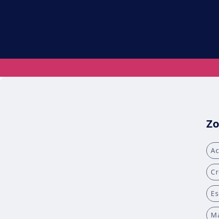
Zo
A
Cr
Es
Ma