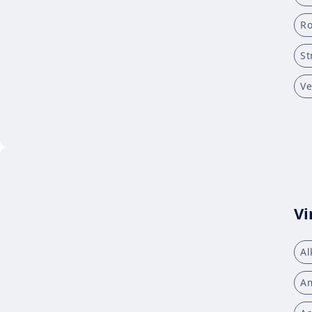
Ro
St
Ve
Vi
Al
Am