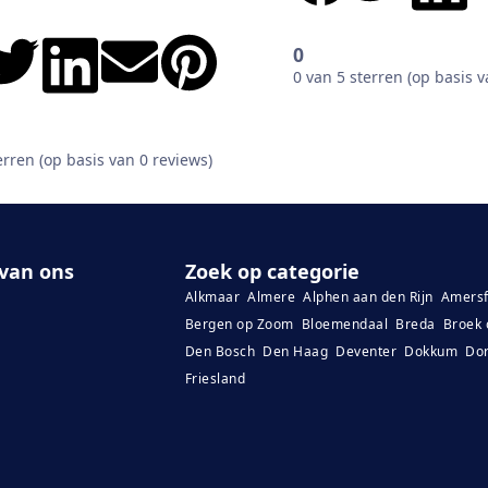
0
0 van 5 sterren (op basis v
erren (op basis van 0 reviews)
van ons
Zoek op categorie
Alkmaar
Almere
Alphen aan den Rijn
Amersf
Bergen op Zoom
Bloemendaal
Breda
Broek 
Den Bosch
Den Haag
Deventer
Dokkum
Dor
Friesland