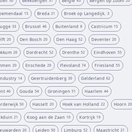
sen
Beekbergen
België
Bergen op Zoom
50
31
43
20
oemendaal
Breda
Broek op Langedijk.
15
21
3
rugge
Brussel
Buitenland
Castricum
33
46
8
15
lft
Den Bosch
Den Haag
Deventer
20
20
52
20
okkum
Dordrecht
Drenthe
Eindhoven
20
52
52
55
mmen
Enschede
Flevoland
Friesland
20
20
74
55
ndustry
Geertruidenberg
Gelderland
14
30
62
nt
Gouda
Groningen
Haarlem
46
54
51
44
rderwijk
Hasselt
Hoek van Holland
Hoorn
50
20
22
20
jkduin
Koog aan de Zaan
Kortrijk
21
10
19
eeuwarden
Leiden
Limburg
Maastricht
20
50
52
21