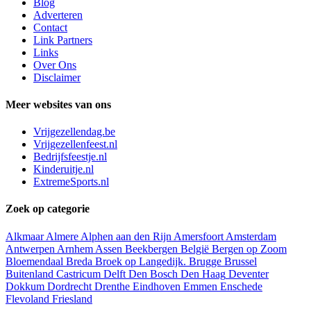
Blog
Adverteren
Contact
Link Partners
Links
Over Ons
Disclaimer
Meer websites van ons
Vrijgezellendag.be
Vrijgezellenfeest.nl
Bedrijfsfeestje.nl
Kinderuitje.nl
ExtremeSports.nl
Zoek op categorie
Alkmaar
Almere
Alphen aan den Rijn
Amersfoort
Amsterdam
Antwerpen
Arnhem
Assen
Beekbergen
België
Bergen op Zoom
Bloemendaal
Breda
Broek op Langedijk.
Brugge
Brussel
Buitenland
Castricum
Delft
Den Bosch
Den Haag
Deventer
Dokkum
Dordrecht
Drenthe
Eindhoven
Emmen
Enschede
Flevoland
Friesland