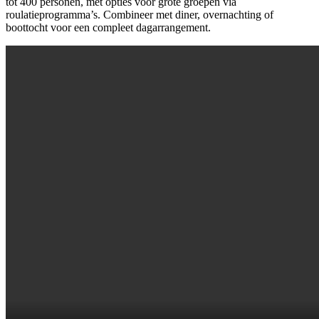
tot 400 personen, met opties voor grote groepen via
roulatieprogramma’s. Combineer met diner, overnachting of
boottocht voor een compleet dagarrangement.