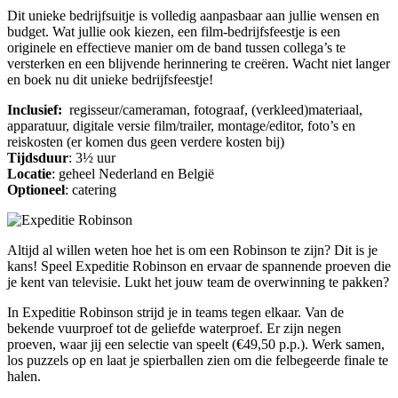
Dit unieke bedrijfsuitje is volledig aanpasbaar aan jullie wensen en
budget. Wat jullie ook kiezen, een film-bedrijfsfeestje is een
originele en effectieve manier om de band tussen collega’s te
versterken en een blijvende herinnering te creëren. Wacht niet langer
en boek nu dit unieke bedrijfsfeestje!
Inclusief:
regisseur/cameraman, fotograaf, (verkleed)materiaal,
apparatuur, digitale versie film/trailer, montage/editor, foto’s en
reiskosten (er komen dus geen verdere kosten bij)
Tijdsduur
: 3½ uur
Locatie
: geheel Nederland en België
Optioneel
: catering
Altijd al willen weten hoe het is om een Robinson te zijn? Dit is je
kans! Speel Expeditie Robinson en ervaar de spannende proeven die
je kent van televisie. Lukt het jouw team de overwinning te pakken?
In Expeditie Robinson strijd je in teams tegen elkaar. Van de
bekende vuurproef tot de geliefde waterproef. Er zijn negen
proeven, waar jij een selectie van speelt (€49,50 p.p.). Werk samen,
los puzzels op en laat je spierballen zien om die felbegeerde finale te
halen.