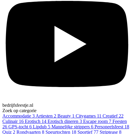
bedrijfsfeestje.nl
Zoek op categorie
Accommodatie
3
Artiesten
2
Beauty
1
Citygames
11
Creatief
22
Culinair
16
Erotisch
14
Erotisch dineren
3
Escape room
7
Feesten
26
GPS-tocht
6
Lipdub
5
Mannelijke strippers
6
Personeelsfeest
18
Quiz
2
Rondvaarten
8
Speurtochten
18
Sportief
77
Striptease
8