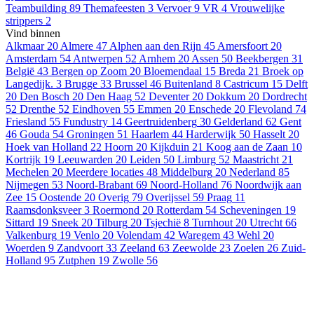
Teambuilding
89
Themafeesten
3
Vervoer
9
VR
4
Vrouwelijke
strippers
2
Vind binnen
Alkmaar
20
Almere
47
Alphen aan den Rijn
45
Amersfoort
20
Amsterdam
54
Antwerpen
52
Arnhem
20
Assen
50
Beekbergen
31
België
43
Bergen op Zoom
20
Bloemendaal
15
Breda
21
Broek op
Langedijk.
3
Brugge
33
Brussel
46
Buitenland
8
Castricum
15
Delft
20
Den Bosch
20
Den Haag
52
Deventer
20
Dokkum
20
Dordrecht
52
Drenthe
52
Eindhoven
55
Emmen
20
Enschede
20
Flevoland
74
Friesland
55
Fundustry
14
Geertruidenberg
30
Gelderland
62
Gent
46
Gouda
54
Groningen
51
Haarlem
44
Harderwijk
50
Hasselt
20
Hoek van Holland
22
Hoorn
20
Kijkduin
21
Koog aan de Zaan
10
Kortrijk
19
Leeuwarden
20
Leiden
50
Limburg
52
Maastricht
21
Mechelen
20
Meerdere locaties
48
Middelburg
20
Nederland
85
Nijmegen
53
Noord-Brabant
69
Noord-Holland
76
Noordwijk aan
Zee
15
Oostende
20
Overig
79
Overijssel
59
Praag
11
Raamsdonksveer
3
Roermond
20
Rotterdam
54
Scheveningen
19
Sittard
19
Sneek
20
Tilburg
20
Tsjechië
8
Turnhout
20
Utrecht
66
Valkenburg
19
Venlo
20
Volendam
42
Waregem
43
Wehl
20
Woerden
9
Zandvoort
33
Zeeland
63
Zeewolde
23
Zoelen
26
Zuid-
Holland
95
Zutphen
19
Zwolle
56