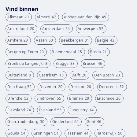
Vind binnen
Alkmaar
20
Almere
47
Alphen aan den Rijn
45
Amersfoort
20
Amsterdam
54
Antwerpen
52
Arnhem
20
Assen
50
Beekbergen
31
België
43
Bergen op Zoom
20
Bloemendaal
15
Breda
21
Broek op Langedijk.
3
Brugge
33
Brussel
46
Buitenland
8
Castricum
15
Delft
20
Den Bosch
20
Den Haag
52
Deventer
20
Dokkum
20
Dordrecht
52
Drenthe
52
Eindhoven
55
Emmen
20
Enschede
20
Flevoland
74
Friesland
55
Fundustry
14
Geertruidenberg
30
Gelderland
62
Gent
46
Gouda
54
Groningen
51
Haarlem
44
Harderwijk
50