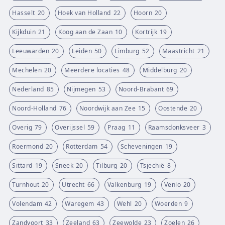
Hasselt
20
Hoek van Holland
22
Hoorn
20
Kijkduin
21
Koog aan de Zaan
10
Kortrijk
19
Leeuwarden
20
Leiden
50
Limburg
52
Maastricht
21
Mechelen
20
Meerdere locaties
48
Middelburg
20
Nederland
85
Nijmegen
53
Noord-Brabant
69
Noord-Holland
76
Noordwijk aan Zee
15
Oostende
20
Overig
79
Overijssel
59
Praag
11
Raamsdonksveer
3
Roermond
20
Rotterdam
54
Scheveningen
19
Sittard
19
Sneek
20
Tilburg
20
Tsjechië
8
Turnhout
20
Utrecht
66
Valkenburg
19
Venlo
20
Volendam
42
Waregem
43
Wehl
20
Woerden
9
Zandvoort
33
Zeeland
63
Zeewolde
23
Zoelen
26