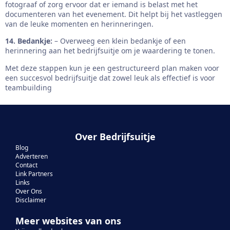
fotograaf of zorg ervoor dat er iemand is belast met het
documenteren van het evenement. Dit helpt bij het vastleggen
van de leuke momenten en herinneringen.
14. Bedankje:
– Overweeg een klein bedankje of een
herinnering aan het bedrijfsuitje om je waardering te tonen.
Met deze stappen kun je een gestructureerd plan maken voor
een succesvol bedrijfsuitje dat zowel leuk als effectief is voor
teambuilding
Over Bedrijfsuitje
Blog
Adverteren
Contact
Link Partners
Links
Over Ons
Disclaimer
Meer websites van ons