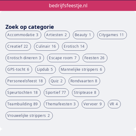
bedrijfsfeestje.nl
Zoek op categorie
Accommodatie
3
Artiesten
2
Beauty
1
Citygames
11
Creatief
22
Culinair
16
Erotisch
14
Erotisch dineren
3
Escape room
7
Feesten
26
GPS-tocht
6
Lipdub
5
Mannelijke strippers
6
Personeelsfeest
18
Quiz
2
Rondvaarten
8
Speurtochten
18
Sportief
77
Striptease
8
Teambuilding
89
Themafeesten
3
Vervoer
9
VR
4
Vrouwelijke strippers
2