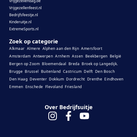
Vrijgezellendag.be
Vrijgezellenfeest.nl
Bedrijfsfeestje.nl
Kinderuitje.nl
ExtremeSports.nl
Zoek op categorie
Alkmaar
Almere
Alphen aan den Rijn
Amersfoort
Amsterdam
Antwerpen
Arnhem
Assen
Beekbergen
België
Bergen op Zoom
Bloemendaal
Breda
Broek op Langedijk.
Brugge
Brussel
Buitenland
Castricum
Delft
Den Bosch
Den Haag
Deventer
Dokkum
Dordrecht
Drenthe
Eindhoven
Emmen
Enschede
Flevoland
Friesland
Over Bedrijfsuitje