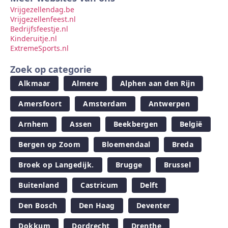
Vrijgezellendag.be
Vrijgezellenfeest.nl
Bedrijfsfeestje.nl
Kinderuitje.nl
ExtremeSports.nl
Zoek op categorie
Alkmaar
Almere
Alphen aan den Rijn
Amersfoort
Amsterdam
Antwerpen
Arnhem
Assen
Beekbergen
België
Bergen op Zoom
Bloemendaal
Breda
Broek op Langedijk.
Brugge
Brussel
Buitenland
Castricum
Delft
Den Bosch
Den Haag
Deventer
Dokkum
Dordrecht
Drenthe