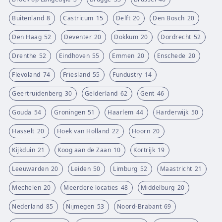
Buitenland
8
Castricum
15
Delft
20
Den Bosch
20
Den Haag
52
Deventer
20
Dokkum
20
Dordrecht
52
Drenthe
52
Eindhoven
55
Emmen
20
Enschede
20
Flevoland
74
Friesland
55
Fundustry
14
Geertruidenberg
30
Gelderland
62
Gent
46
Gouda
54
Groningen
51
Haarlem
44
Harderwijk
50
Hasselt
20
Hoek van Holland
22
Hoorn
20
Kijkduin
21
Koog aan de Zaan
10
Kortrijk
19
Leeuwarden
20
Leiden
50
Limburg
52
Maastricht
21
Mechelen
20
Meerdere locaties
48
Middelburg
20
Nederland
85
Nijmegen
53
Noord-Brabant
69