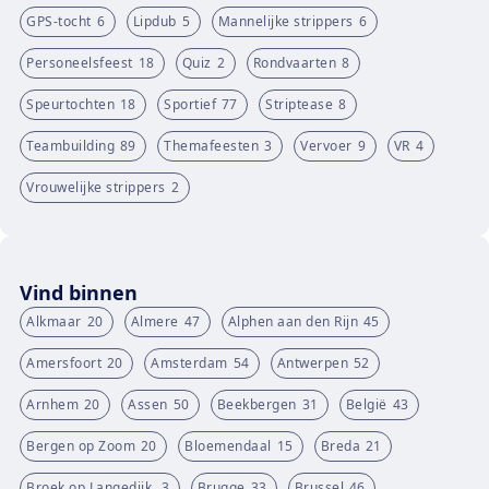
GPS-tocht
6
Lipdub
5
Mannelijke strippers
6
Personeelsfeest
18
Quiz
2
Rondvaarten
8
Speurtochten
18
Sportief
77
Striptease
8
Teambuilding
89
Themafeesten
3
Vervoer
9
VR
4
Vrouwelijke strippers
2
Vind binnen
Alkmaar
20
Almere
47
Alphen aan den Rijn
45
Amersfoort
20
Amsterdam
54
Antwerpen
52
Arnhem
20
Assen
50
Beekbergen
31
België
43
Bergen op Zoom
20
Bloemendaal
15
Breda
21
Broek op Langedijk.
3
Brugge
33
Brussel
46