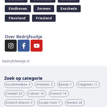
Eindhoven
Emmen
Enschede
Flevoland
Friesland
Over Bedrijfsuitje
bedrijfsfeestje.nl
Zoek op categorie
Accommodatie
3
Artiesten
2
Beauty
1
Citygames
11
Creatief
22
Culinair
16
Erotisch
14
Erotisch dineren
3
Escape room
7
Feesten
26