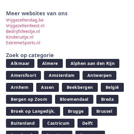
Meer websites van ons
Vrijgezellendag.be
Vrijgezellenfeest.nl
Bedrijfsfeestje.nl
Kinderuitje.nl
ExtremeSports.nl
Zoek op categorie
Alkmaar
Almere
Alphen aan den Rijn
Amersfoort
Amsterdam
Antwerpen
Arnhem
Assen
Beekbergen
België
Bergen op Zoom
Bloemendaal
Breda
Broek op Langedijk.
Brugge
Brussel
Buitenland
Castricum
Delft