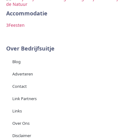
Accommodatie
Ar
3
Feesten
2
F
Over Bedrijfsuitje
Blog
Adverteren
Contact
Link Partners
Links
Over Ons
Disclaimer