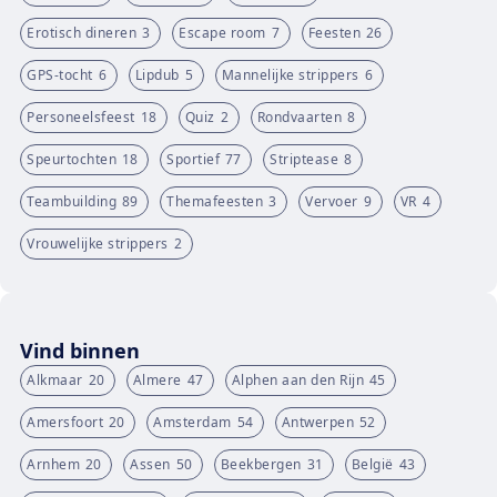
Erotisch dineren
3
Escape room
7
Feesten
26
GPS-tocht
6
Lipdub
5
Mannelijke strippers
6
Personeelsfeest
18
Quiz
2
Rondvaarten
8
Speurtochten
18
Sportief
77
Striptease
8
Teambuilding
89
Themafeesten
3
Vervoer
9
VR
4
Vrouwelijke strippers
2
Vind binnen
Alkmaar
20
Almere
47
Alphen aan den Rijn
45
Amersfoort
20
Amsterdam
54
Antwerpen
52
Arnhem
20
Assen
50
Beekbergen
31
België
43