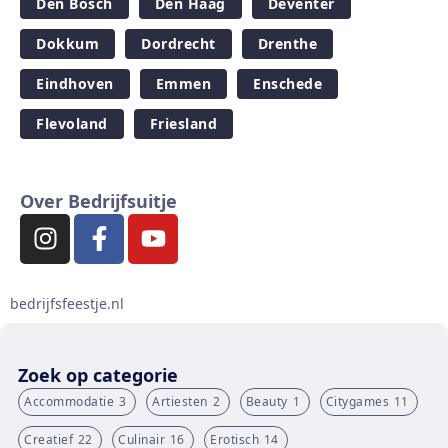
Den Bosch
Den Haag
Deventer
Dokkum
Dordrecht
Drenthe
Eindhoven
Emmen
Enschede
Flevoland
Friesland
Over Bedrijfsuitje
bedrijfsfeestje.nl
Zoek op categorie
Accommodatie
3
Artiesten
2
Beauty
1
Citygames
11
Creatief
22
Culinair
16
Erotisch
14