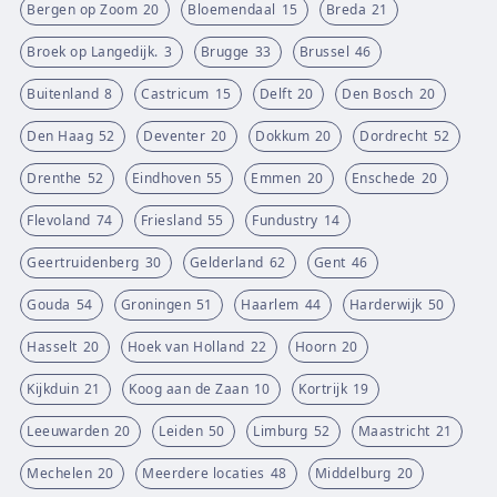
Bergen op Zoom
20
Bloemendaal
15
Breda
21
Broek op Langedijk.
3
Brugge
33
Brussel
46
Buitenland
8
Castricum
15
Delft
20
Den Bosch
20
Den Haag
52
Deventer
20
Dokkum
20
Dordrecht
52
Drenthe
52
Eindhoven
55
Emmen
20
Enschede
20
Flevoland
74
Friesland
55
Fundustry
14
Geertruidenberg
30
Gelderland
62
Gent
46
Gouda
54
Groningen
51
Haarlem
44
Harderwijk
50
Hasselt
20
Hoek van Holland
22
Hoorn
20
Kijkduin
21
Koog aan de Zaan
10
Kortrijk
19
Leeuwarden
20
Leiden
50
Limburg
52
Maastricht
21
Mechelen
20
Meerdere locaties
48
Middelburg
20