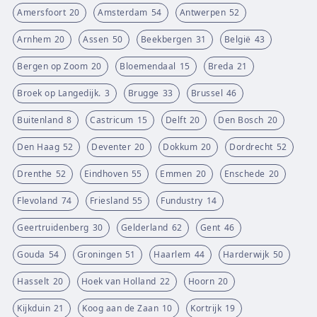
Amersfoort
20
Amsterdam
54
Antwerpen
52
Arnhem
20
Assen
50
Beekbergen
31
België
43
Bergen op Zoom
20
Bloemendaal
15
Breda
21
Broek op Langedijk.
3
Brugge
33
Brussel
46
Buitenland
8
Castricum
15
Delft
20
Den Bosch
20
Den Haag
52
Deventer
20
Dokkum
20
Dordrecht
52
Drenthe
52
Eindhoven
55
Emmen
20
Enschede
20
Flevoland
74
Friesland
55
Fundustry
14
Geertruidenberg
30
Gelderland
62
Gent
46
Gouda
54
Groningen
51
Haarlem
44
Harderwijk
50
Hasselt
20
Hoek van Holland
22
Hoorn
20
Kijkduin
21
Koog aan de Zaan
10
Kortrijk
19