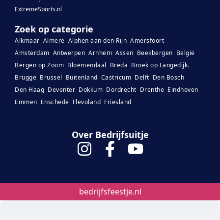
ExtremeSports.nl
Zoek op categorie
Alkmaar
Almere
Alphen aan den Rijn
Amersfoort
Amsterdam
Antwerpen
Arnhem
Assen
Beekbergen
België
Bergen op Zoom
Bloemendaal
Breda
Broek op Langedijk.
Brugge
Brussel
Buitenland
Castricum
Delft
Den Bosch
Den Haag
Deventer
Dokkum
Dordrecht
Drenthe
Eindhoven
Emmen
Enschede
Flevoland
Friesland
Over Bedrijfsuitje
bedrijfsfeestje.nl