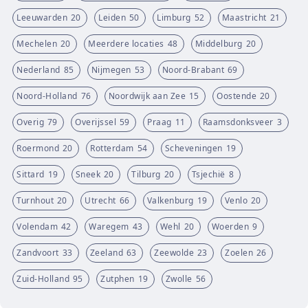
Leeuwarden
20
Leiden
50
Limburg
52
Maastricht
21
Mechelen
20
Meerdere locaties
48
Middelburg
20
Nederland
85
Nijmegen
53
Noord-Brabant
69
Noord-Holland
76
Noordwijk aan Zee
15
Oostende
20
Overig
79
Overijssel
59
Praag
11
Raamsdonksveer
3
Roermond
20
Rotterdam
54
Scheveningen
19
Sittard
19
Sneek
20
Tilburg
20
Tsjechië
8
Turnhout
20
Utrecht
66
Valkenburg
19
Venlo
20
Volendam
42
Waregem
43
Wehl
20
Woerden
9
Zandvoort
33
Zeeland
63
Zeewolde
23
Zoelen
26
Zuid-Holland
95
Zutphen
19
Zwolle
56