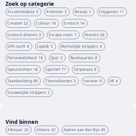
Zoek op categorie
Accommodatie
3
Artiesten
2
Beauty
1
Citygames
11
Creatief
22
Culinair
16
Erotisch
14
Erotisch dineren
3
Escape room
7
Feesten
26
GPS-tocht
6
Lipdub
5
Mannelijke strippers
6
Personeelsfeest
18
Quiz
2
Rondvaarten
8
Speurtochten
18
Sportief
77
Striptease
8
Teambuilding
89
Themafeesten
3
Vervoer
9
VR
4
Vrouwelijke strippers
2
Vind binnen
Alkmaar
20
Almere
47
Alphen aan den Rijn
45