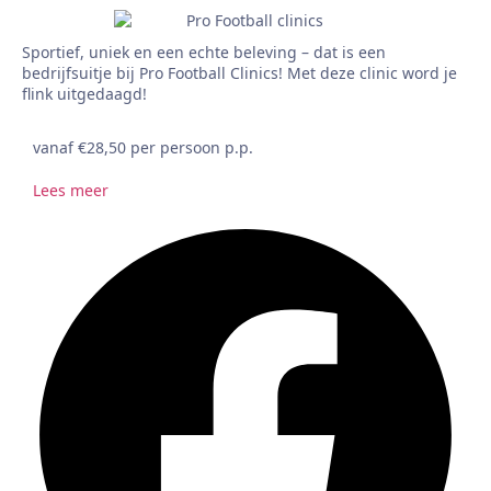
Sportief, uniek en een echte beleving – dat is een
bedrijfsuitje bij Pro Football Clinics! Met deze clinic word je
flink uitgedaagd!
vanaf €28,50 per persoon p.p.
Lees meer