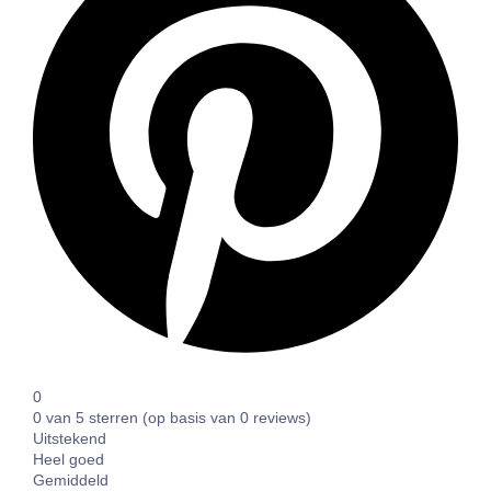
0
0 van 5 sterren (op basis van 0 reviews)
Uitstekend
Heel goed
Gemiddeld