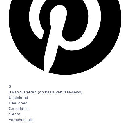
0
0 van 5 sterren (op basis van 0 reviews)
Uitstekend
Heel goed
Gemiddeld
Slecht
Verschrikkelijk