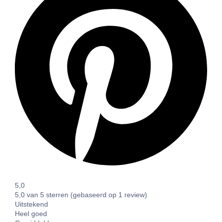
5,0
5,0 van 5 sterren (gebaseerd op 1 review)
Uitstekend
Heel goed