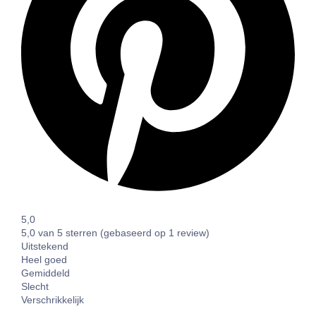
5,0
5,0 van 5 sterren (gebaseerd op 1 review)
Uitstekend
Heel goed
Gemiddeld
Slecht
Verschrikkelijk