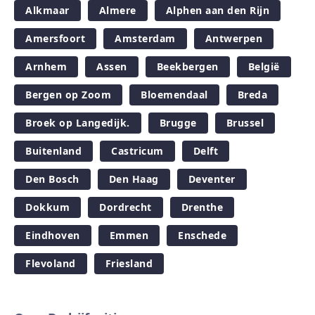
Alkmaar
Almere
Alphen aan den Rijn
Amersfoort
Amsterdam
Antwerpen
Arnhem
Assen
Beekbergen
België
Bergen op Zoom
Bloemendaal
Breda
Broek op Langedijk.
Brugge
Brussel
Buitenland
Castricum
Delft
Den Bosch
Den Haag
Deventer
Dokkum
Dordrecht
Drenthe
Eindhoven
Emmen
Enschede
Flevoland
Friesland