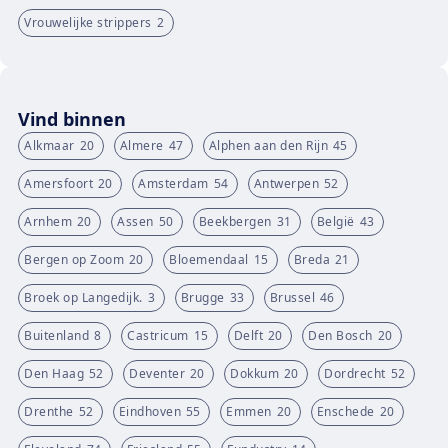
Vrouwelijke strippers
2
Vind binnen
Alkmaar
20
Almere
47
Alphen aan den Rijn
45
Amersfoort
20
Amsterdam
54
Antwerpen
52
Arnhem
20
Assen
50
Beekbergen
31
België
43
Bergen op Zoom
20
Bloemendaal
15
Breda
21
Broek op Langedijk.
3
Brugge
33
Brussel
46
Buitenland
8
Castricum
15
Delft
20
Den Bosch
20
Den Haag
52
Deventer
20
Dokkum
20
Dordrecht
52
Drenthe
52
Eindhoven
55
Emmen
20
Enschede
20