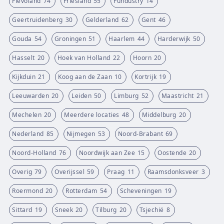
Flevoland
74
Friesland
55
Fundustry
14
Geertruidenberg
30
Gelderland
62
Gent
46
Gouda
54
Groningen
51
Haarlem
44
Harderwijk
50
Hasselt
20
Hoek van Holland
22
Hoorn
20
Kijkduin
21
Koog aan de Zaan
10
Kortrijk
19
Leeuwarden
20
Leiden
50
Limburg
52
Maastricht
21
Mechelen
20
Meerdere locaties
48
Middelburg
20
Nederland
85
Nijmegen
53
Noord-Brabant
69
Noord-Holland
76
Noordwijk aan Zee
15
Oostende
20
Overig
79
Overijssel
59
Praag
11
Raamsdonksveer
3
Roermond
20
Rotterdam
54
Scheveningen
19
Sittard
19
Sneek
20
Tilburg
20
Tsjechië
8