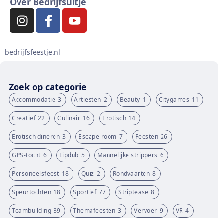
Over Bedrijfsuitje
bedrijfsfeestje.nl
Zoek op categorie
Accommodatie
3
Artiesten
2
Beauty
1
Citygames
11
Creatief
22
Culinair
16
Erotisch
14
Erotisch dineren
3
Escape room
7
Feesten
26
GPS-tocht
6
Lipdub
5
Mannelijke strippers
6
Personeelsfeest
18
Quiz
2
Rondvaarten
8
Speurtochten
18
Sportief
77
Striptease
8
Teambuilding
89
Themafeesten
3
Vervoer
9
VR
4