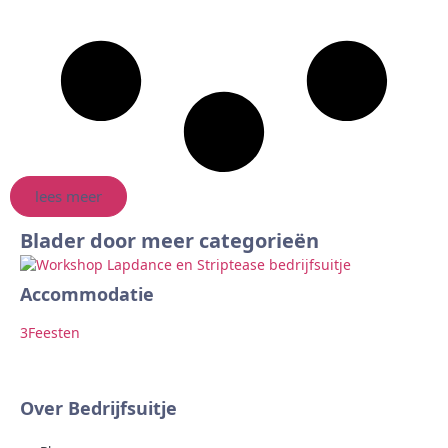
lees meer
Blader door meer categorieën
Accommodatie
Ar
3
Feesten
2
F
Over Bedrijfsuitje