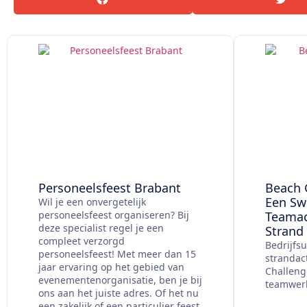
Personeelsfeest Brabant
Beach G
Een Sw
Wil je een onvergetelijk
personeelsfeest organiseren? Bij
Teamact
deze specialist regel je een
Strand
compleet verzorgd
Bedrijfsu
personeelsfeest! Met meer dan 15
strandact
jaar ervaring op het gebied van
Challeng
evenementenorganisatie, ben je bij
teamwer
ons aan het juiste adres. Of het nu
een zakelijk of een particulier feest