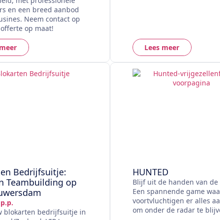
eid, met professionele
rs en een breed aanbod
usines. Neem contact op
offerte op maat!
 meer
Lees meer
en Bedrijfsuitje:
HUNTED
en Teambuilding op
Blijf uit de handen van de
ouwersdam
Een spannende game waarb
voortvluchtigen er alles a
p.p.
om onder de radar te blijv
 blokarten bedrijfsuitje in