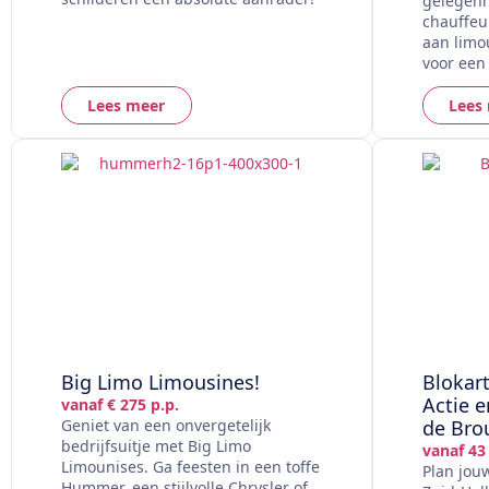
gelegenh
chauffeu
aan limo
voor een 
Lees meer
Lees
Big Limo Limousines!
Blokart
Actie 
vanaf € 275 p.p.
Geniet van een onvergetelijk
de Br
bedrijfsuitje met Big Limo
vanaf 43 
Limounises. Ga feesten in een toffe
Plan jouw
Hummer, een stijlvolle Chrysler of