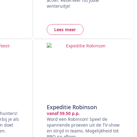
actief. Reserveer nu jouw
winteruitje!
Lees meer
Expeditie Robinson
 hunters!
vanaf 59.50 p.p.
ij je als
Word een Robinson! Speel de
an doet
spannende proeven uit de TV-show
en.
en strijd in teams. Mogelijkheid tot
BBQ na afloop.