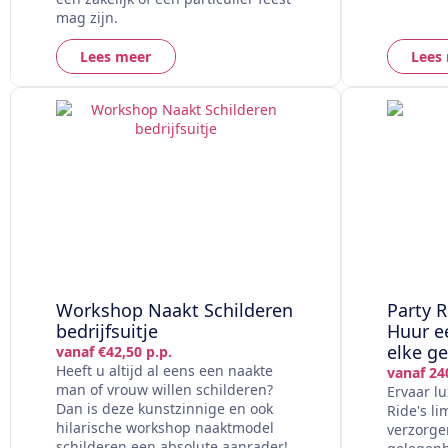
mag zijn.
Lees meer
Lees
Workshop Naakt Schilderen
Party R
bedrijfsuitje
Huur e
elke g
vanaf €42,50 p.p.
Heeft u altijd al eens een naakte
vanaf 24
man of vrouw willen schilderen?
Ervaar l
Dan is deze kunstzinnige en ook
Ride's li
hilarische workshop naaktmodel
verzorgen
schilderen een absolute aanrader!