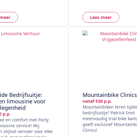
 meer
Lees meer
ide Bedrijfsuitje:
Mountainbike Clinics
en limousine voor
vanaf €30 p.p.
elegenheid
Mountainbiken leren tijde
bedrijfsuitje? Patrick Smit
0 p.p.
meervoudig trial bike kam
uxe en comfort met Party
geeft exclusief Mountainb
mousine service! Wij
Clinics!
 stijlvol vervoer voor elke