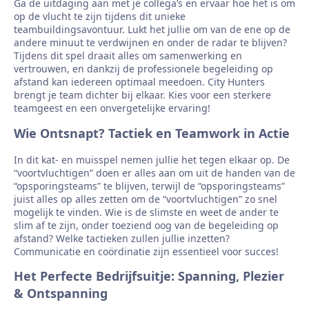
Ga de uitdaging aan met je collega’s en ervaar hoe het is om
op de vlucht te zijn tijdens dit unieke
teambuildingsavontuur. Lukt het jullie om van de ene op de
andere minuut te verdwijnen en onder de radar te blijven?
Tijdens dit spel draait alles om samenwerking en
vertrouwen, en dankzij de professionele begeleiding op
afstand kan iedereen optimaal meedoen. City Hunters
brengt je team dichter bij elkaar. Kies voor een sterkere
teamgeest en een onvergetelijke ervaring!
Wie Ontsnapt? Tactiek en Teamwork in Actie
In dit kat- en muisspel nemen jullie het tegen elkaar op. De
“voortvluchtigen” doen er alles aan om uit de handen van de
“opsporingsteams” te blijven, terwijl de “opsporingsteams”
juist alles op alles zetten om de “voortvluchtigen” zo snel
mogelijk te vinden. Wie is de slimste en weet de ander te
slim af te zijn, onder toeziend oog van de begeleiding op
afstand? Welke tactieken zullen jullie inzetten?
Communicatie en coördinatie zijn essentieel voor succes!
Het Perfecte Bedrijfsuitje: Spanning, Plezier
& Ontspanning