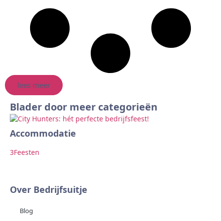
lees meer
Blader door meer categorieën
Accommodatie
Ar
3
Feesten
2
F
Over Bedrijfsuitje
Blog