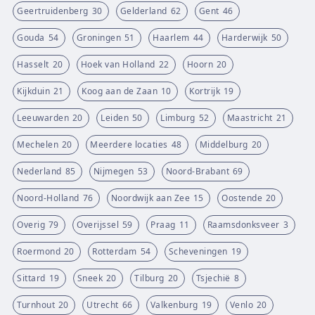
Geertruidenberg
30
Gelderland
62
Gent
46
Gouda
54
Groningen
51
Haarlem
44
Harderwijk
50
Hasselt
20
Hoek van Holland
22
Hoorn
20
Kijkduin
21
Koog aan de Zaan
10
Kortrijk
19
Leeuwarden
20
Leiden
50
Limburg
52
Maastricht
21
Mechelen
20
Meerdere locaties
48
Middelburg
20
Nederland
85
Nijmegen
53
Noord-Brabant
69
Noord-Holland
76
Noordwijk aan Zee
15
Oostende
20
Overig
79
Overijssel
59
Praag
11
Raamsdonksveer
3
Roermond
20
Rotterdam
54
Scheveningen
19
Sittard
19
Sneek
20
Tilburg
20
Tsjechië
8
Turnhout
20
Utrecht
66
Valkenburg
19
Venlo
20