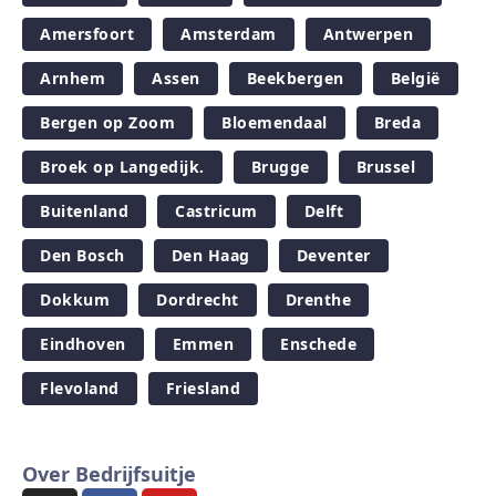
Amersfoort
Amsterdam
Antwerpen
Arnhem
Assen
Beekbergen
België
Bergen op Zoom
Bloemendaal
Breda
Broek op Langedijk.
Brugge
Brussel
Buitenland
Castricum
Delft
Den Bosch
Den Haag
Deventer
Dokkum
Dordrecht
Drenthe
Eindhoven
Emmen
Enschede
Flevoland
Friesland
Over Bedrijfsuitje