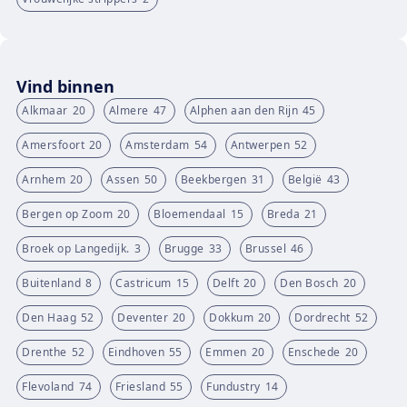
Vind binnen
Alkmaar
20
Almere
47
Alphen aan den Rijn
45
Amersfoort
20
Amsterdam
54
Antwerpen
52
Arnhem
20
Assen
50
Beekbergen
31
België
43
Bergen op Zoom
20
Bloemendaal
15
Breda
21
Broek op Langedijk.
3
Brugge
33
Brussel
46
Buitenland
8
Castricum
15
Delft
20
Den Bosch
20
Den Haag
52
Deventer
20
Dokkum
20
Dordrecht
52
Drenthe
52
Eindhoven
55
Emmen
20
Enschede
20
Flevoland
74
Friesland
55
Fundustry
14