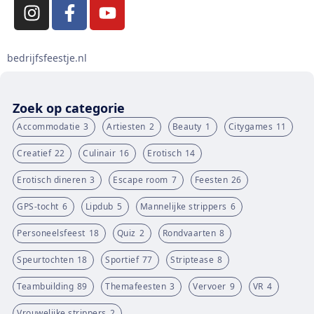
bedrijfsfeestje.nl
Zoek op categorie
Accommodatie
3
Artiesten
2
Beauty
1
Citygames
11
Creatief
22
Culinair
16
Erotisch
14
Erotisch dineren
3
Escape room
7
Feesten
26
GPS-tocht
6
Lipdub
5
Mannelijke strippers
6
Personeelsfeest
18
Quiz
2
Rondvaarten
8
Speurtochten
18
Sportief
77
Striptease
8
Teambuilding
89
Themafeesten
3
Vervoer
9
VR
4
Vrouwelijke strippers
2